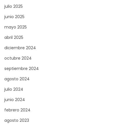
i
a
julio 2025
e
D
n
e
junio 2025
t
f
mayo 2025
e
i
abril 2025
e
n
diciembre 2024
n
i
t
t
octubre 2024
r
i
septiembre 2024
a
v
agosto 2024
d
a
a
a
julio 2024
:
l
junio 2024
l
febrero 2024
e
agosto 2023
S