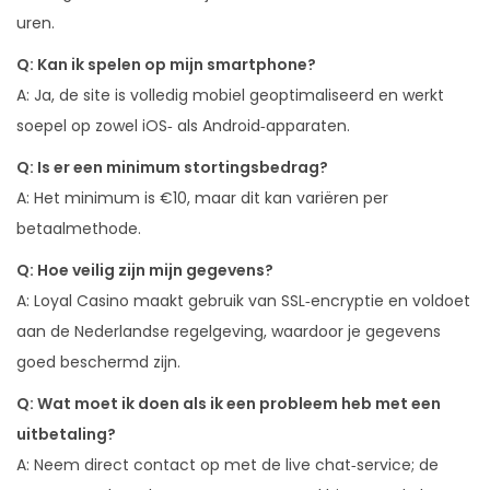
uren.
Q: Kan ik spelen op mijn smartphone?
A: Ja, de site is volledig mobiel geoptimaliseerd en werkt
soepel op zowel iOS‑ als Android‑apparaten.
Q: Is er een minimum stortingsbedrag?
A: Het minimum is €10, maar dit kan variëren per
betaalmethode.
Q: Hoe veilig zijn mijn gegevens?
A: Loyal Casino maakt gebruik van SSL‑encryptie en voldoet
aan de Nederlandse regelgeving, waardoor je gegevens
goed beschermd zijn.
Q: Wat moet ik doen als ik een probleem heb met een
uitbetaling?
A: Neem direct contact op met de live chat‑service; de