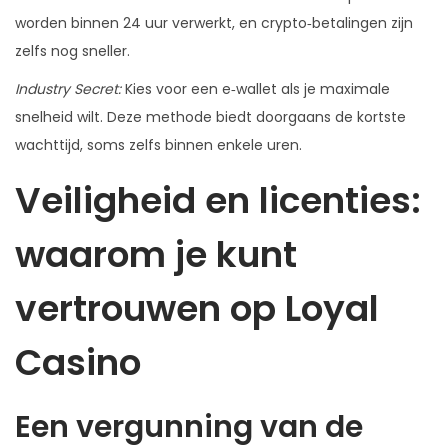
worden binnen 24 uur verwerkt, en crypto‑betalingen zijn
zelfs nog sneller.
Industry Secret:
Kies voor een e‑wallet als je maximale
snelheid wilt. Deze methode biedt doorgaans de kortste
wachttijd, soms zelfs binnen enkele uren.
Veiligheid en licenties:
waarom je kunt
vertrouwen op Loyal
Casino
Een vergunning van de