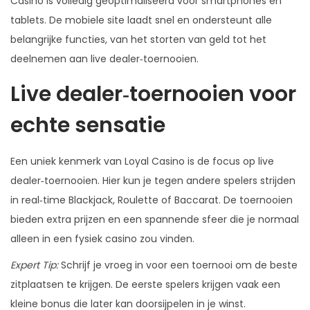
Casino is volledig geoptimaliseerd voor smartphones en
tablets. De mobiele site laadt snel en ondersteunt alle
belangrijke functies, van het storten van geld tot het
deelnemen aan live dealer‑toernooien.
Live dealer‑toernooien voor
echte sensatie
Een uniek kenmerk van Loyal Casino is de focus op live
dealer‑toernooien. Hier kun je tegen andere spelers strijden
in real‑time Blackjack, Roulette of Baccarat. De toernooien
bieden extra prijzen en een spannende sfeer die je normaal
alleen in een fysiek casino zou vinden.
Expert Tip:
Schrijf je vroeg in voor een toernooi om de beste
zitplaatsen te krijgen. De eerste spelers krijgen vaak een
kleine bonus die later kan doorsijpelen in je winst.