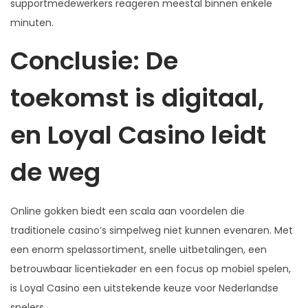
supportmedewerkers reageren meestal binnen enkele
minuten.
Conclusie: De
toekomst is digitaal,
en Loyal Casino leidt
de weg
Online gokken biedt een scala aan voordelen die
traditionele casino’s simpelweg niet kunnen evenaren. Met
een enorm spelassortiment, snelle uitbetalingen, een
betrouwbaar licentiekader en een focus op mobiel spelen,
is Loyal Casino een uitstekende keuze voor Nederlandse
spelers.