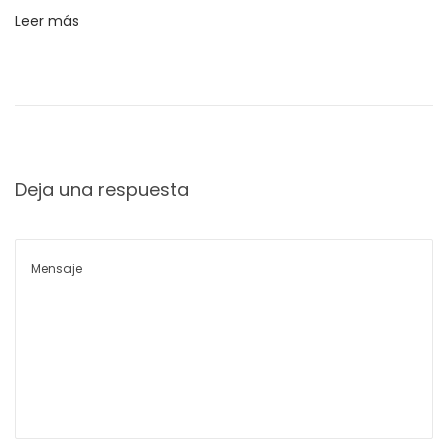
i
Leer más
g
e
n
e
e
u
n
l
t
Deja una respuesta
t
r
a
r
‑
r
a
a
p
d
i
d
a
e