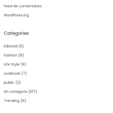
m
Feed de comentarios
a
I
WordPress.org
d
e
Categories
a
l
Editorial
(5)
e
Fashion
(8)
e
S
Life Style
(9)
f
Lookbook
(7)
r
public
(2)
u
Sin categoría
(517)
t
t
Trending
(6)
a