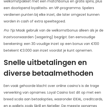
welkomstpakket met een matchbonus en gratis spins, plus
een doorlopend loyaliteits‑ en VIP‑programma. Spelers
verdienen punten bij elke inzet, die later omgezet kunnen
worden in cash of extra speeltegoed.
Pro Tip:
Maak gebruik van de welkomstbonus alleen als je de
inzetvoorwaarden (wagering) begrijpt. Een eenvoudige
berekening: een 30‑voudige inzet op een bonus van €100
betekent €3.000 aan inzet voordat je kunt opnemen.
Snelle uitbetalingen en
diverse betaalmethoden
Een vaak gehoorde klacht over online casino’s is de trage
verwerking van opnames. Loyal Casino lost dit op met een
breed scala aan betaalopties, waaronder iDEAL, creditcards,
en e‑wallets zoals Skrill en Neteller. De meeste opnames