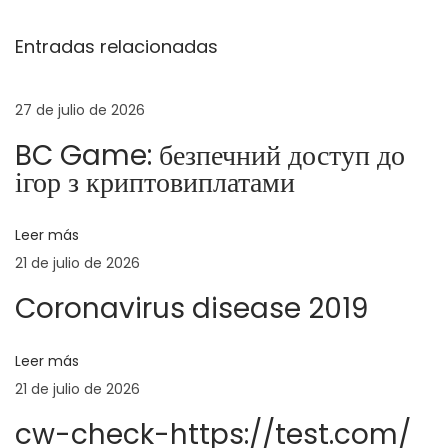
v
a
l
Entradas relacionadas
d
u
e
a
z
a
y
27 de julio de 2026
g
n
w
BC Game: безпечний доступ до
t
n
a
ігор з криптовиплатами
e
e
r
s
c
Leer más
i
t
21 de julio de 2026
o
o
i
r
ł
Coronavirus disease 2019
:
y
ó
V
Leer más
I
n
21 de julio de 2026
P
cw-check-https://test.com/
w