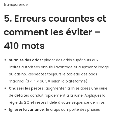
transparence.
5. Erreurs courantes et
comment les éviter –
410 mots
Surmise des odds
: placer des odds supérieurs aux
limites autorisées annule l’avantage et augmente l’edge
du casino. Respectez toujours le tableau des odds
maximal (3 ×, 4 × ou 5 × selon la plateforme).
Chasser les pertes
: augmenter la mise après une série
de défaites conduit rapidement à la ruine. Appliquez la
règle du 2 % et restez fidèle à votre séquence de mise.
Ignorer la variance
: le craps comporte des phases