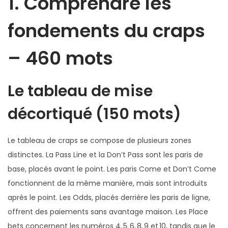
1. Comprendre les
fondements du craps
– 460 mots
Le tableau de mise
décortiqué (150 mots)
Le tableau de craps se compose de plusieurs zones
distinctes. La Pass Line et la Don’t Pass sont les paris de
base, placés avant le point. Les paris Come et Don’t Come
fonctionnent de la même manière, mais sont introduits
après le point. Les Odds, placés derrière les paris de ligne,
offrent des paiements sans avantage maison. Les Place
bets concernent les numéros 4, 5, 6, 8, 9 et 10, tandis que le