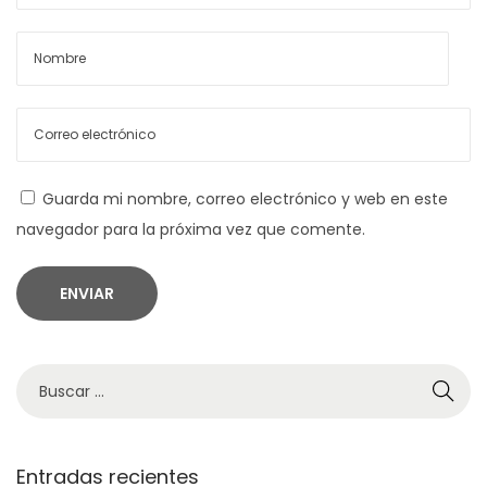
r
s
z
e
w
o
d
Guarda mi nombre, correo electrónico y web en este
n
navegador para la próxima vez que comente.
i
k
p
o
ś
B
w
ú
i
s
e
q
Entradas recientes
c