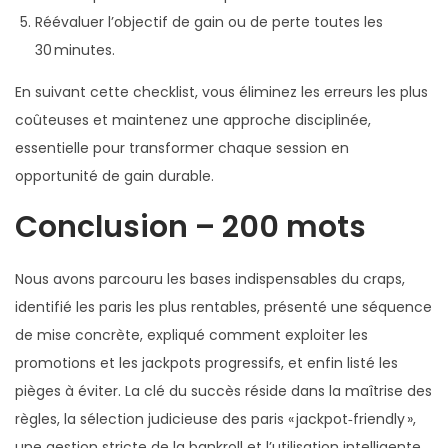
Réévaluer l’objectif de gain ou de perte toutes les
30 minutes.
En suivant cette checklist, vous éliminez les erreurs les plus
coûteuses et maintenez une approche disciplinée,
essentielle pour transformer chaque session en
opportunité de gain durable.
Conclusion – 200 mots
Nous avons parcouru les bases indispensables du craps,
identifié les paris les plus rentables, présenté une séquence
de mise concrète, expliqué comment exploiter les
promotions et les jackpots progressifs, et enfin listé les
pièges à éviter. La clé du succès réside dans la maîtrise des
règles, la sélection judicieuse des paris « jackpot‑friendly »,
une gestion stricte de la bankroll et l’utilisation intelligente