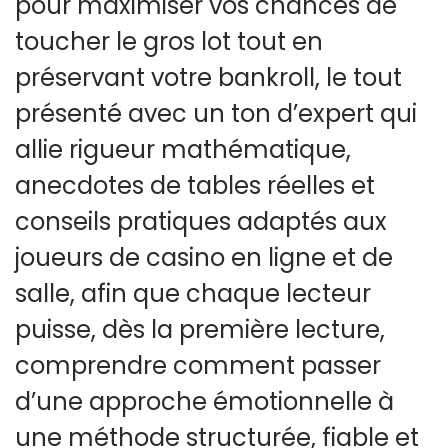
pour maximiser vos chances de
a
i
toucher le gros lot tout en
c
d
préservant votre bankroll, le tout
i
o
ó
présenté avec un ton d’expert qui
n
allie rigueur mathématique,
anecdotes de tables réelles et
conseils pratiques adaptés aux
joueurs de casino en ligne et de
salle, afin que chaque lecteur
puisse, dès la première lecture,
comprendre comment passer
d’une approche émotionnelle à
une méthode structurée, fiable et