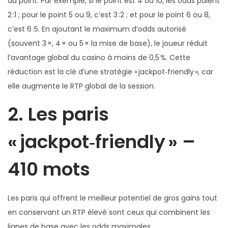
du point. Par exemple, si le point est 4 ou 10, les odds paient
2 :1 ; pour le point 5 ou 9, c’est 3 :2 ; et pour le point 6 ou 8,
c’est 6 :5. En ajoutant le maximum d’odds autorisé
(souvent 3 ×, 4 × ou 5 × la mise de base), le joueur réduit
l’avantage global du casino à moins de 0,5 %. Cette
réduction est la clé d’une stratégie « jackpot‑friendly », car
elle augmente le RTP global de la session.
2. Les paris
« jackpot‑friendly » –
410 mots
Les paris qui offrent le meilleur potentiel de gros gains tout
en conservant un RTP élevé sont ceux qui combinent les
lignes de base avec les odds maximales.