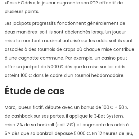
« Pass + Odds », le joueur augmente son RTP effectif de
plusieurs points.
Les jackpots progressifs fonctionnent généralement de
deux manières : soit ils sont déclenchés lorsqu’un joueur
mise le montant maximal autorisé sur les odds, soit ils sont
associés à des tournois de craps où chaque mise contribue
à une cagnotte commune. Par exemple, un casino peut
offrir un jackpot de 5 000 € dès que la mise sur les odds
atteint 100 € dans le cadre d’un tournoi hebdomadaire.
Étude de cas
Marc, joueur fictif, débute avec un bonus de 100 € + 50 %
de cashback sur ses pertes. Il applique le 3‑Bet System,
mise 2 % de sa bankroll (soit 2 €) et augmente les odds à
5 × dès que sa bankroll dépasse 5 000 €. En 12 heures de jeu,