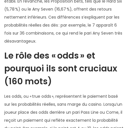
établi. En revanche, les Proposition bets, tels que le Hard Six
(5,78 %) ou le Any Seven (16,67 %), offrent des retours
nettement inférieurs. Ces différences s’expliquent par les
probabilités réelles des dés : par exemple, le 7 apparaît 6
fois sur 36 combinaisons, ce qui rend le pari Any Seven très
désavantageux.
Le rôle des « odds » et
pourquoi ils sont cruciaux
(160 mots)
Les odds, ou « true odds », représentent le paiement basé
sur les probabilités réelles, sans marge du casino. Lorsqu’un
joueur place des odds derrière un pari Pass Line ou Come, il
reçoit un paiement qui reflète exactement la probabilité