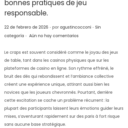
bonnes pratiques de jeu
responsable.
.
.
P
P
22 de febrero de 2026
por
agustincocconi
Sin
.
u
u
categoría
Aún no hay comentarios
b
b
l
l
Le craps est souvent considéré comme le joyau des jeux
i
i
de table, tant dans les casinos physiques que sur les
c
c
plateformes de casino en ligne. Son rythme effréné, le
a
a
bruit des dés qui rebondissent et l’ambiance collective
d
d
créent une expérience unique, attirant aussi bien les
o
o
novices que les joueurs chevronnés. Pourtant, derrière
e
e
cette excitation se cache un problème récurrent : la
l
n
plupart des participants laissent leurs émotions guider leurs
mises, s’aventurant rapidement sur des paris à fort risque
sans aucune base stratégique.