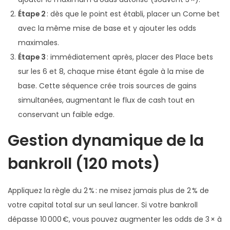
Étape 2
: dès que le point est établi, placer un Come bet
avec la même mise de base et y ajouter les odds
maximales.
Étape 3
: immédiatement après, placer des Place bets
sur les 6 et 8, chaque mise étant égale à la mise de
base. Cette séquence crée trois sources de gains
simultanées, augmentant le flux de cash tout en
conservant un faible edge.
Gestion dynamique de la
bankroll (120 mots)
Appliquez la règle du 2 % : ne misez jamais plus de 2 % de
votre capital total sur un seul lancer. Si votre bankroll
dépasse 10 000 €, vous pouvez augmenter les odds de 3 × à