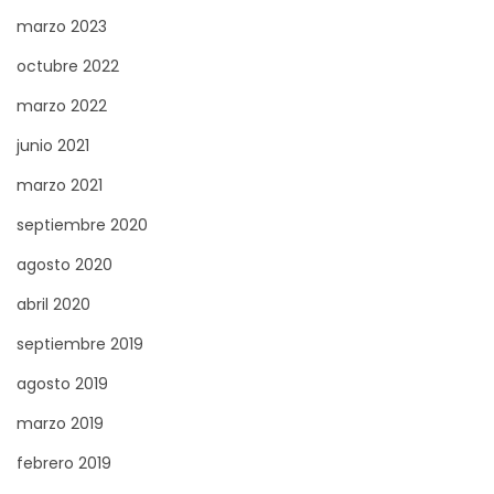
n
marzo 2023
i
octubre 2022
m
marzo 2022
Y
e
junio 2021
p
marzo 2021
C
septiembre 2020
a
agosto 2020
s
i
abril 2020
n
septiembre 2019
o
agosto 2019
:
S
marzo 2019
o
febrero 2019
n