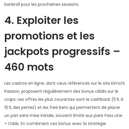
bankroll pour les prochaines sessions.
4. Exploiter les
promotions et les
jackpots progressifs –
460 mots
Les casinos en ligne, dont ceux référencés sur le site Kimchi
Passion, proposent régulièrement des bonus ciblés sur le
craps. Les offres les plus courantes sont le cashback (5 % à
10 % des pertes) et les free bets qui permettent de placer
un pari sans mise initiale, souvent limité aux paris Pass Line
+ Odds. En combinant ces bonus avec la stratégie