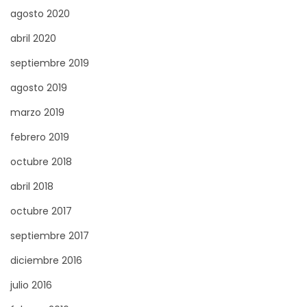
d
r
agosto 2020
a
e
abril 2020
:
d
septiembre 2019
u
n
agosto 2019
a
marzo 2019
r
febrero 2019
e
octubre 2018
t
i
abril 2018
r
octubre 2017
a
septiembre 2017
d
a
diciembre 2016
p
julio 2016
a