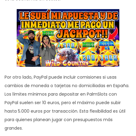
Por otro lado, PayPal puede incluir comisiones si usas
cambios de moneda o tarjetas no domiciliadas en España.
Los límites mínimos para depositar en PalmSlots con
PayPal suelen ser 10 euros, pero el máximo puede subir
hasta 5.000 euros por transacción. Esta flexibilidad es útil
para quienes planean jugar con presupuestos más
grandes.