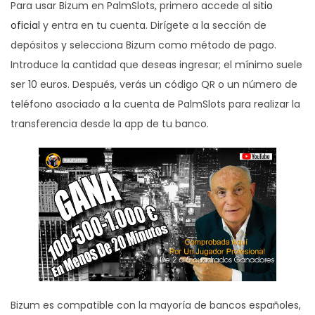
Para usar Bizum en PalmSlots, primero accede al
sitio
oficial
y entra en tu cuenta. Dirígete a la sección de
depósitos y selecciona Bizum como método de pago.
Introduce la cantidad que deseas ingresar; el mínimo suele
ser 10 euros. Después, verás un código QR o un número de
teléfono asociado a la cuenta de PalmSlots para realizar la
transferencia desde la app de tu banco.
Bizum es compatible con la mayoría de bancos españoles,