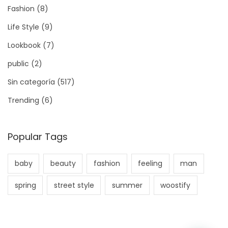
a
Fashion
(8)
p
Life Style
(9)
a
Lookbook
(7)
s
o
public
(2)
Sin categoría
(517)
Trending
(6)
Popular Tags
baby
beauty
fashion
feeling
man
spring
street style
summer
woostify