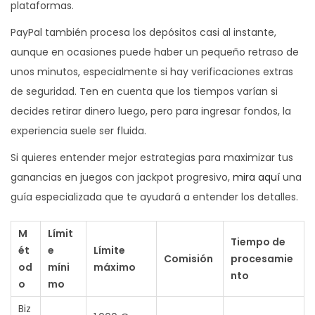
plataformas.
PayPal también procesa los depósitos casi al instante,
aunque en ocasiones puede haber un pequeño retraso de
unos minutos, especialmente si hay verificaciones extras
de seguridad. Ten en cuenta que los tiempos varían si
decides retirar dinero luego, pero para ingresar fondos, la
experiencia suele ser fluida.
Si quieres entender mejor estrategias para maximizar tus
ganancias en juegos con jackpot progresivo,
mira aquí
una
guía especializada que te ayudará a entender los detalles.
M
Límit
Tiempo de
ét
e
Límite
Comisión
procesamie
od
míni
máximo
nto
o
mo
Biz