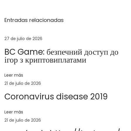
r
a
v
a
C
Entradas relacionadas
d
o
e
a
m
a
p
27 de julio de 2026
g
n
l
BC Game: безпечний доступ до
t
e
a
ігор з криптовиплатами
e
t
r
a
c
Leer más
i
s
21 de julio de 2026
o
o
i
r
b
Coronavirus disease 2019
:
r
ó
e
Leer más
P
n
21 de julio de 2026
r