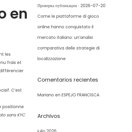
r
Проверка публикации · 2026-07-20
o en
a
Come le piattaforme di gioco
:
online hanno conquistato il
mercato italiano: un’analisi
comparativa delle strategie di
t les
localizzazione
nu frais et
différencier
Comentarios recientes
isif. C’est
Mariano
en
ESPEJO FRANCISCA
se positionne
pto sans KYC
Archivos
julio 2026