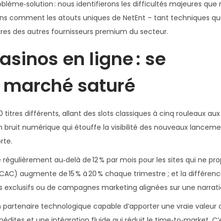
lème‑solution : nous identifierons les difficultés majeures que
rons comment les atouts uniques de NetEnt – tant techniques qu
res des autres fournisseurs premium du secteur.
asinos en ligne : se
 marché saturé
titres différents, allant des slots classiques à cinq rouleaux aux
bruit numérique qui étouffe la visibilité des nouveaux lanceme
rte.
 régulièrement au‑delà de 12 % par mois pour les sites qui ne pr
 (CAC) augmente de 15 % à 20 % chaque trimestre ; et la différenci
ets exclusifs ou de campagnes marketing alignées sur une narrat
 partenaire technologique capable d’apporter une vraie valeur a
édites et une intégration fluide qui réduit le time‑to‑market. C’