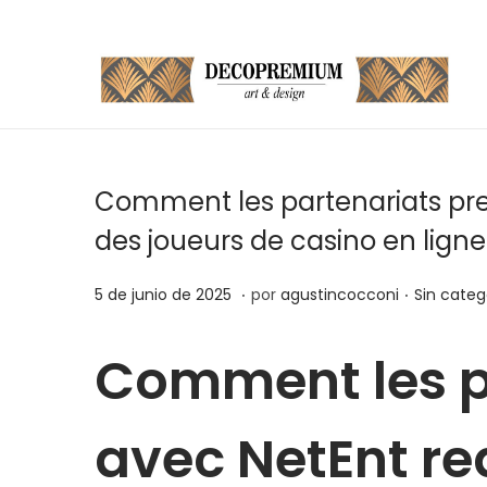
S
S
a
a
l
l
t
t
Comment les partenariats pre
a
a
des joueurs de casino en lign
r
r
a
a
.
.
P
1
P
5 de junio de 2025
por
agustincocconi
Sin categ
l
l
u
3
u
a
c
b
d
b
Comment les p
n
o
l
e
l
a
n
i
m
i
v
t
avec NetEnt re
c
a
c
e
e
a
y
a