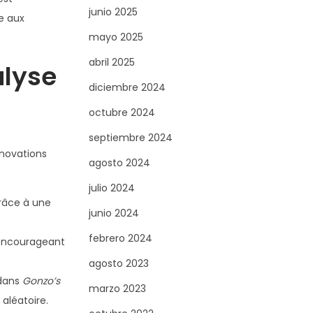
junio 2025
e aux
mayo 2025
abril 2025
alyse
diciembre 2024
octubre 2024
septiembre 2024
nnovations
agosto 2024
julio 2024
râce à une
junio 2024
febrero 2024
t encourageant
agosto 2023
 dans
Gonzo’s
marzo 2023
aléatoire.