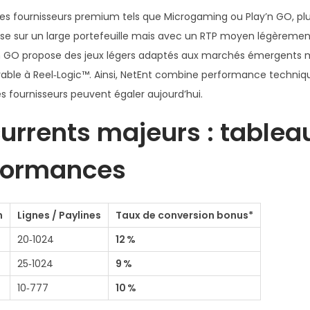
res fournisseurs premium tels que Microgaming ou Play’n GO, plu
se sur un large portefeuille mais avec un RTP moyen légèrement
ay’n GO propose des jeux légers adaptés aux marchés émergents 
ble à Reel‑Logic™. Ainsi, NetEnt combine performance techniq
 fournisseurs peuvent égaler aujourd’hui.
currents majeurs : tablea
rformances
n
Lignes / Paylines
Taux de conversion bonus*
20‑1024
12 %
25‑1024
9 %
10‑777
10 %