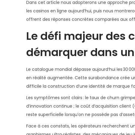
Dans cet article nous adopterons une approche prob
les casinos en ligne aujourd’hui, puis nous montre
offrent des réponses concrètes comparées aux off
Le défi majeur des c
démarquer dans un
Le catalogue mondial dépasse aujourd’hui les 30 000 
en réalité augmentée. Cette surabondance crée un 
difficile la construction d’une identité de marque fo
Les symptômes sont clairs : le taux de churn grimpe
d’innovation continue ; le coût d’acquisition client
reste superficielle lorsqu’on ne possède pas d’ass
Face à ces constats, les opérateurs recherchent un
graphismes ultra‑réalistes, des mécaniques de jeu in