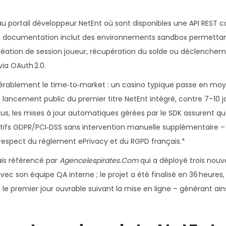
u portail développeur NetEnt où sont disponibles une API REST 
 La documentation inclut des environnements sandbox permetta
éation de session joueur, récupération du solde ou déclenchem
ia OAuth 2.0.
sidérablement le time‑to‑market : un casino typique passe en m
 lancement public du premier titre NetEnt intégré, contre 7–10 j
plus, les mises à jour automatiques gérées par le SDK assurent 
ifs GDPR/PCI‑DSS sans intervention manuelle supplémentaire 
respect du règlement ePrivacy et du RGPD français.*
ais référencé par
Agencelespirates.Com
qui a déployé trois nouv
 son équipe QA interne ; le projet a été finalisé en 36 heures
le premier jour ouvrable suivant la mise en ligne – générant ains