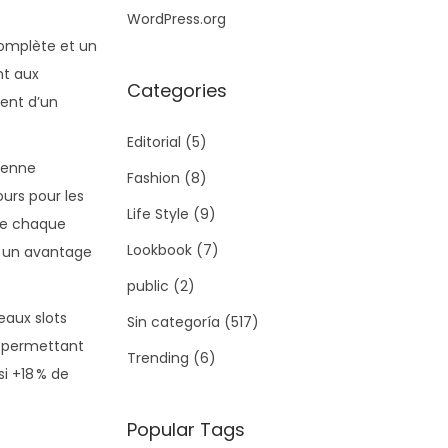
WordPress.org
complète et un
nt aux
Categories
ent d’un
Editorial
(5)
oyenne
Fashion
(8)
ours pour les
Life Style
(9)
que chaque
Lookbook
(7)
– un avantage
public
(2)
eaux slots
Sin categoría
(517)
, permettant
Trending
(6)
i +18 % de
Popular Tags