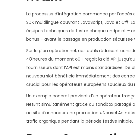
Le processus d’intégration commence par l’accès a
SDK multilingue couvrant JavaScript, Java et C#.
équipes techniques de tester chaque endpoint – cr
bonus – avant le passage en production sécurisée v
Sur le plan opérationnel, ces outils réduisent con
48 heures du moment où il reçoit la clé API jusqu’au
fournisseurs dont l’API est moins standardisée. De 
nouveau slot bénéficie immédiatement des correct
crucial pour les opérateurs européens soucieux du 
Un exemple concret provient d’un opérateur franç
NetEnt simultanément grâce au sandbox partagé avec
au site d’annoncer une promotion « Nouvel An » dès 
trafic organique pendant la période festive initiale.