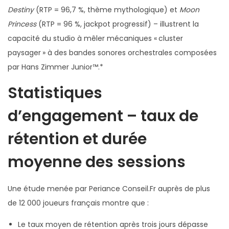
Destiny
(RTP = 96,7 %, thème mythologique) et
Moon
Princess
(RTP = 96 %, jackpot progressif) – illustrent la
capacité du studio à mêler mécaniques « cluster
paysager » à des bandes sonores orchestrales composées
par Hans Zimmer Junior™.*
Statistiques
d’engagement – taux de
rétention et durée
moyenne des sessions
Une étude menée par Periance Conseil.Fr auprès de plus
de 12 000 joueurs français montre que :
Le taux moyen de rétention après trois jours dépasse