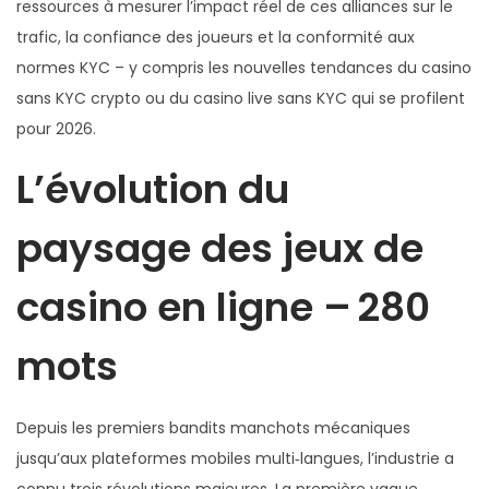
ressources à mesurer l’impact réel de ces alliances sur le
trafic, la confiance des joueurs et la conformité aux
normes KYC – y compris les nouvelles tendances du casino
sans KYC crypto ou du casino live sans KYC qui se profilent
pour 2026.
L’évolution du
paysage des jeux de
casino en ligne – 280
mots
Depuis les premiers bandits manchots mécaniques
jusqu’aux plateformes mobiles multi‑langues, l’industrie a