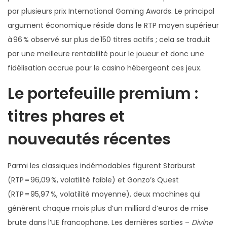
par plusieurs prix International Gaming Awards. Le principal
argument économique réside dans le RTP moyen supérieur
à 96 % observé sur plus de 150 titres actifs ; cela se traduit
par une meilleure rentabilité pour le joueur et donc une
fidélisation accrue pour le casino hébergeant ces jeux.
Le portefeuille premium :
titres phares et
nouveautés récentes
Parmi les classiques indémodables figurent Starburst
(RTP = 96,09 %, volatilité faible) et Gonzo’s Quest
(RTP = 95,97 %, volatilité moyenne), deux machines qui
génèrent chaque mois plus d’un milliard d’euros de mise
brute dans l’UE francophone. Les dernières sorties –
Divine