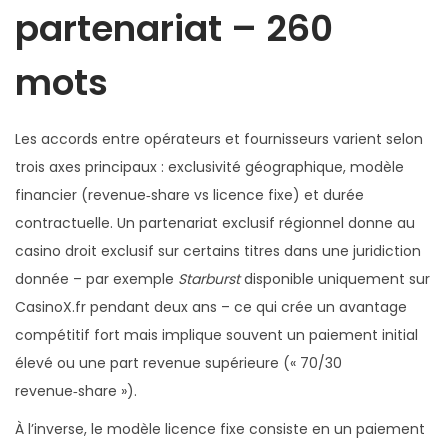
partenariat – 260
mots
Les accords entre opérateurs et fournisseurs varient selon
trois axes principaux : exclusivité géographique, modèle
financier (revenue‑share vs licence fixe) et durée
contractuelle. Un partenariat exclusif régionnel donne au
casino droit exclusif sur certains titres dans une juridiction
donnée – par exemple
Starburst
disponible uniquement sur
CasinoX.fr pendant deux ans – ce qui crée un avantage
compétitif fort mais implique souvent un paiement initial
élevé ou une part revenue supérieure (« 70/30
revenue‑share »).
À l’inverse, le modèle licence fixe consiste en un paiement