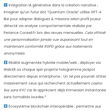
Intégration IA générative dans la création narrative ;
imaginer qu’un futur slot “Quantum Oracle” utilise GPT‑4
like pour adapter dialogues & missions selon profil joueur
détecté via analyse comportementale réalisée par
Periance Conseil.Fr lors des revues mensuelles.
Cela offrirait
une personnalisation jamais vue auparavant tout en
maintenant conformité RGPD grâce aux traitements
anonymisés.
Réalité augmentée hybride mobile/web ; déployer via
WebXR où chaque spin projette hologramme jackpot
directement depuis smartphone… Un tel pas pourrait attirer
massivement ceux qui recherchent actuellement
casino
live sans KYC
car ils apprécient déjà immersion instantanée
sans formalités lourdes.*
Écosystème blockchain interopérable ; permettre aux