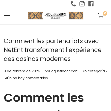
0
S
S
a
a
l
l
Comment les partenariats avec
t
t
a
a
NetEnt transforment l’expérience
r
r
des casinos modernes
a
a
l
l
.
.
.
P
1
P
9 de febrero de 2026
por
agustincocconi
Sin categoría
a
c
u
4
u
Aún no hay comentarios
n
o
b
d
b
a
n
l
e
l
Comment les
v
t
i
m
i
e
e
c
a
c
g
n