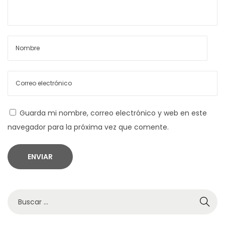
q
a
u
e
s
v
o
u
s
d
Guarda mi nombre, correo electrónico y web en este
e
navegador para la próxima vez que comente.
v
e
z
s
a
B
v
ú
o
s