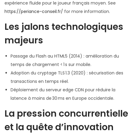
expérience fluide pour le joueur français moyen. See
https://periance-conseil.fr/
for more information.
Les jalons technologiques
majeurs
Passage du Flash au HTML5 (2014) : amélioration du
temps de chargement < 1 s sur mobile.
Adoption du cryptage TLS 1.​3 (2020) : sécurisation des
transactions en temps réel.
Déploiement du serveur edge CDN pour réduire la
latence à moins de 30 ms en Europe occidentale.
La pression concurrentielle
et la quête d’innovation