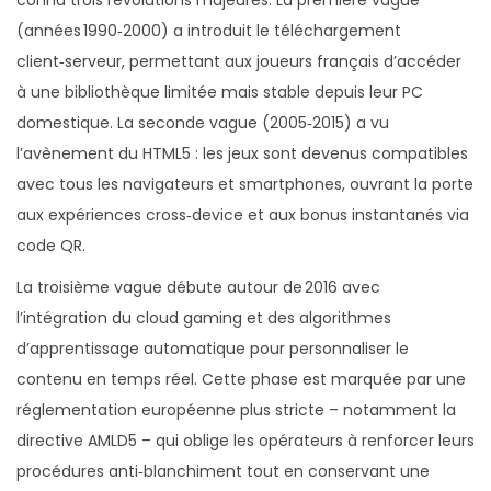
connu trois révolutions majeures. La première vague
(années 1990‑2000) a introduit le téléchargement
client‑serveur, permettant aux joueurs français d’accéder
à une bibliothèque limitée mais stable depuis leur PC
domestique. La seconde vague (2005‑2015) a vu
l’avènement du HTML5 : les jeux sont devenus compatibles
avec tous les navigateurs et smartphones, ouvrant la porte
aux expériences cross‑device et aux bonus instantanés via
code QR.
La troisième vague débute autour de 2016 avec
l’intégration du cloud gaming et des algorithmes
d’apprentissage automatique pour personnaliser le
contenu en temps réel. Cette phase est marquée par une
réglementation européenne plus stricte – notamment la
directive AMLD5 – qui oblige les opérateurs à renforcer leurs
procédures anti‑blanchiment tout en conservant une