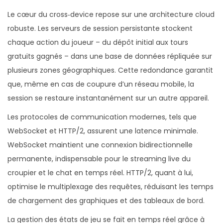
Le cœur du cross‑device repose sur une architecture cloud
robuste. Les serveurs de session persistante stockent
chaque action du joueur – du dépôt initial aux tours
gratuits gagnés – dans une base de données répliquée sur
plusieurs zones géographiques. Cette redondance garantit
que, même en cas de coupure d’un réseau mobile, la
session se restaure instantanément sur un autre appareil.
Les protocoles de communication modernes, tels que
WebSocket et HTTP/2, assurent une latence minimale.
WebSocket maintient une connexion bidirectionnelle
permanente, indispensable pour le streaming live du
croupier et le chat en temps réel. HTTP/2, quant à lui,
optimise le multiplexage des requêtes, réduisant les temps
de chargement des graphiques et des tableaux de bord.
La gestion des états de jeu se fait en temps réel grâce à