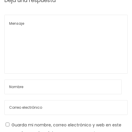
Deja una respuesta
t
i
t
r
é
:
a
c
o
d
m
m
a
e
n
s
t
l
e
s
p
Guarda mi nombre, correo electrónico y web en este
r