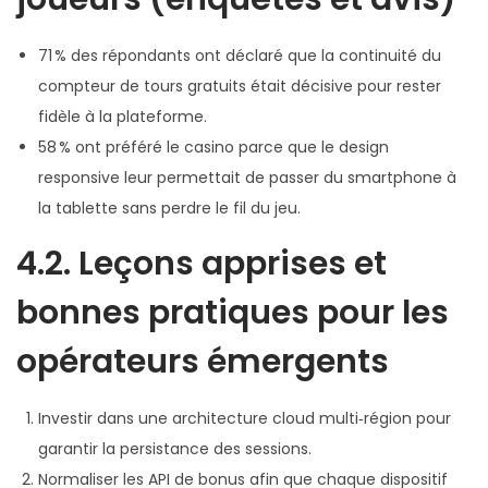
71 % des répondants ont déclaré que la continuité du
compteur de tours gratuits était décisive pour rester
fidèle à la plateforme.
58 % ont préféré le casino parce que le design
responsive leur permettait de passer du smartphone à
la tablette sans perdre le fil du jeu.
4.2. Leçons apprises et
bonnes pratiques pour les
opérateurs émergents
Investir dans une architecture cloud multi‑région pour
garantir la persistance des sessions.
Normaliser les API de bonus afin que chaque dispositif