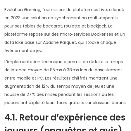
Evolution Gaming, fournisseur de plateformes Live, a lancé
en 2023 une solution de synchronisation multi‑appareils
pour ses tables de baccarat, roulette et blackjack. La
plateforme repose sur des micro‑services Dockerisés et un
data lake basé sur Apache Parquet, qui stocke chaque
événement de jeu.
L’implémentation technique a permis de réduire le temps
de latence moyen de 85 ms à 38 ms lors du basculement
entre mobile et PC. Les résultats chiffrés montrent une
augmentation de 12 % du temps moyen de jeu et une
hausse de 27 % des mises pendant les sessions où les
joueurs ont exploité leurs tours gratuits sur plusieurs écrans.
4.1. Retour d’expérience des
joueurs (enquêtes et avis)