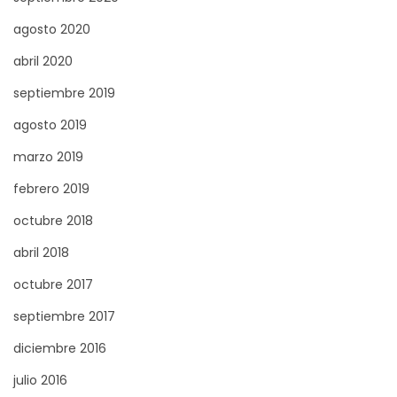
a
agosto 2020
y
S
G
abril 2020
i
u
septiembre 2019
g
i
agosto 2019
u
d
i
e
marzo 2019
e
c
febrero 2019
n
o
octubre 2018
t
m
abril 2018
e
p
e
l
octubre 2017
n
e
septiembre 2017
t
t
diciembre 2016
r
d
a
u
julio 2016