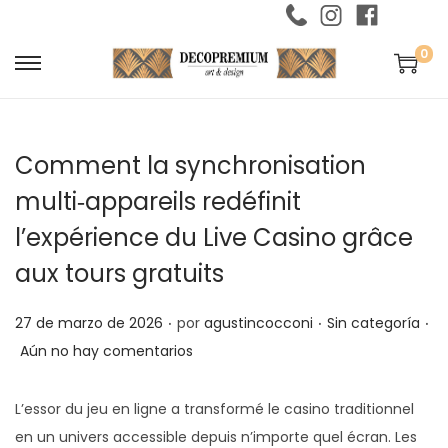
0
S
S
a
a
l
l
Comment la synchronisation
t
t
a
a
multi‑appareils redéfinit
r
r
l’expérience du Live Casino grâce
a
a
aux tours gratuits
l
l
a
c
.
.
.
P
P
27 de marzo de 2026
por
agustincocconi
Sin categoría
n
o
u
u
Aún no hay comentarios
a
n
b
b
v
t
l
l
L’essor du jeu en ligne a transformé le casino traditionnel
e
e
i
i
en un univers accessible depuis n’importe quel écran. Les
g
n