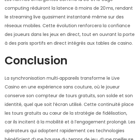
computing réduiront la latence à moins de 20 ms, rendant
le streaming live quasiment instantané même sur des
réseaux mobiles. Cette évolution renforcera la confiance
des joueurs dans les jeux en direct, tout en ouvrant la porte
à des paris sportifs en direct intégrés aux tables de casino.
Conclusion
La synchronisation multi‑appareils transforme le Live
Casino en une expérience sans couture, où le joueur
conserve son compteur de tours gratuits, son solde et son
identité, quel que soit l’écran utilisé. Cette continuité place
les tours gratuits au cœur de la stratégie de fidélisation,
car ils incitent à la mobilité et à l’engagement prolongé. Les
opérateurs qui adoptent rapidement ces technologies
bénéficient d’une hausse du temps de jeu, d’une meilleure