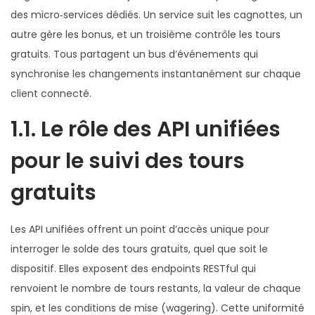
des micro‑services dédiés. Un service suit les cagnottes, un
autre gère les bonus, et un troisième contrôle les tours
gratuits. Tous partagent un bus d’événements qui
synchronise les changements instantanément sur chaque
client connecté.
1.1. Le rôle des API unifiées
pour le suivi des tours
gratuits
Les API unifiées offrent un point d’accès unique pour
interroger le solde des tours gratuits, quel que soit le
dispositif. Elles exposent des endpoints RESTful qui
renvoient le nombre de tours restants, la valeur de chaque
spin, et les conditions de mise (wagering). Cette uniformité