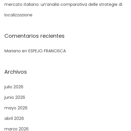
a
t
mercato italiano: un’analisi comparativa delle strategie di
:
é
localizzazione
t
r
a
Comentarios recientes
n
Mariano
en
ESPEJO FRANCISCA
s
f
o
Archivos
r
m
julio 2026
e
junio 2026
n
mayo 2026
t
l
abril 2026
e
marzo 2026