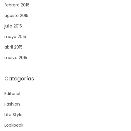
d
c
febrero 2016
a
a
agosto 2015
:
s
julio 2015
i
n
mayo 2015
o
abril 2015
e
marzo 2015
n
l
i
Categorías
g
n
Editorial
e
Fashion
:
Life Style
t
o
Lookbook