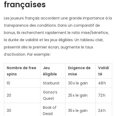
françaises
Les joueurs français accordent une grande importance à la
transparence des conditions. Dans un comparatif de
bonus, ils recherchent rapidement le ratio mise/bénéfice,
la durée de validité et les jeux éligibles. Un tableau clair,
présenté dès le premier écran, augmente le taux
d’activation. Par exemple :
Nombre de free
Jeu
Exigence de
Validi
spins
éligible
mise
té
10
Starburst
30 x le gain
48 h
Gonzo’s
20
25 x le gain
72 h
Quest
Book of
30
35 x le gain
24 h
Dead