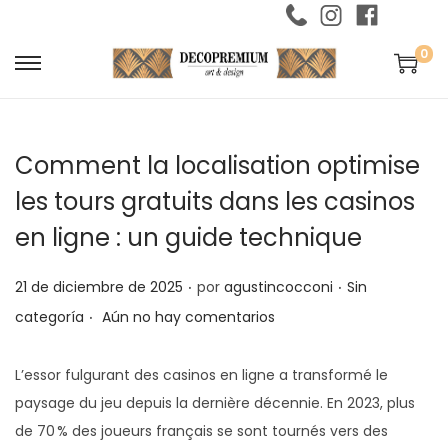
0
S
S
a
a
l
l
Comment la localisation optimise
t
t
a
a
les tours gratuits dans les casinos
r
r
en ligne : un guide technique
a
a
l
l
.
.
P
P
21 de diciembre de 2025
por
agustincocconi
Sin
a
c
.
u
u
categoría
Aún no hay comentarios
n
o
b
b
a
n
l
l
L’essor fulgurant des casinos en ligne a transformé le
v
t
i
i
paysage du jeu depuis la dernière décennie. En 2023, plus
e
e
c
c
de 70 % des joueurs français se sont tournés vers des
g
n