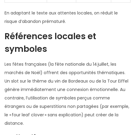
En adaptant le texte aux attentes locales, on réduit le
risque d’abandon prématuré.
Références locales et
symboles
Les fêtes françaises (la fête nationale du 14 juillet, les
marchés de Noël) offrent des opportunités thématiques.
Un slot sur le thème du vin de Bordeaux ou de la Tour Eiffel
génère immédiatement une connexion émotionnelle. Au
contraire, l’utilisation de symboles perçus comme
étrangers ou de superstitions non partagées (par exemple,
le « four leaf clover » sans explication) peut créer de la
distance.