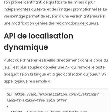
son propre identifiant, ce qui facilite les mises à jour
indépendantes du texte et des images promotionnelles. Le
versionnage permet de revenir à une version antérieure si
une modification génère des réclamations de joueurs.
API de localisation
dynamique
Plutôt que d’insérer les libellés directement dans le code du
jeu, il est plus souple d’appeler une API qui renvoie le texte
adéquat selon la langue et la géolocalisation du joueur. Un
appel typique ressemble à :
GET https://api.mylocalization.com/v1/strings?
lang=fr-FR&key=free_spin_offer

{
