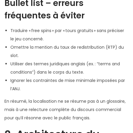
Bullet list – erreurs
fréquentes à éviter
Traduire « free spins » par « tours gratuits » sans préciser
le jeu concerné.
Omettre la mention du taux de redistribution (RTP) du
slot.
Utiliser des termes juridiques anglais (ex. : “terms and
conditions”) dans le corps du texte.
Ignorer les contraintes de mise minimale imposées par
l’ANJ.
En résumé, la localisation ne se résume pas à un glossaire,
mais à une relecture complète du discours commercial
pour qu’il résonne avec le public français.