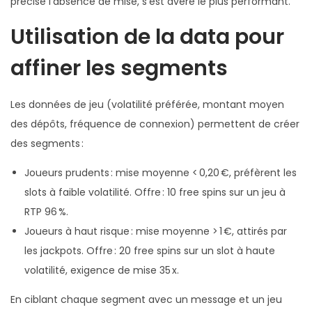
précise l’absence de mise, s’est avéré le plus performant.
Utilisation de la data pour
affiner les segments
Les données de jeu (volatilité préférée, montant moyen
des dépôts, fréquence de connexion) permettent de créer
des segments :
Joueurs prudents : mise moyenne < 0,20 €, préfèrent les
slots à faible volatilité. Offre : 10 free spins sur un jeu à
RTP 96 %.
Joueurs à haut risque : mise moyenne > 1 €, attirés par
les jackpots. Offre : 20 free spins sur un slot à haute
volatilité, exigence de mise 35 x.
En ciblant chaque segment avec un message et un jeu