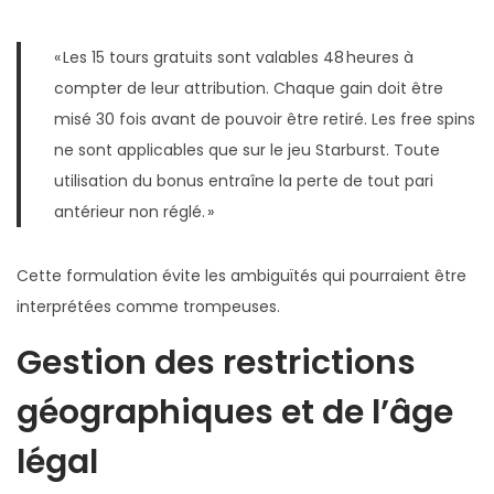
« Les 15 tours gratuits sont valables 48 heures à
compter de leur attribution. Chaque gain doit être
misé 30 fois avant de pouvoir être retiré. Les free spins
ne sont applicables que sur le jeu Starburst. Toute
utilisation du bonus entraîne la perte de tout pari
antérieur non réglé. »
Cette formulation évite les ambiguïtés qui pourraient être
interprétées comme trompeuses.
Gestion des restrictions
géographiques et de l’âge
légal