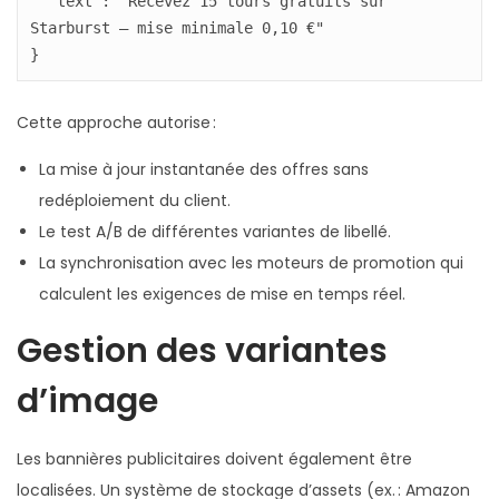
  "text": "Recevez 15 tours gratuits sur 
Starburst – mise minimale 0,10 €"

Cette approche autorise :
La mise à jour instantanée des offres sans
redéploiement du client.
Le test A/B de différentes variantes de libellé.
La synchronisation avec les moteurs de promotion qui
calculent les exigences de mise en temps réel.
Gestion des variantes
d’image
Les bannières publicitaires doivent également être
localisées. Un système de stockage d’assets (ex. : Amazon