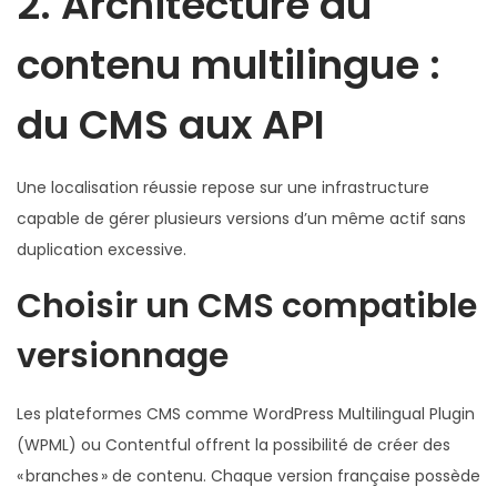
2. Architecture du
contenu multilingue :
du CMS aux API
Une localisation réussie repose sur une infrastructure
capable de gérer plusieurs versions d’un même actif sans
duplication excessive.
Choisir un CMS compatible
versionnage
Les plateformes CMS comme WordPress Multilingual Plugin
(WPML) ou Contentful offrent la possibilité de créer des
« branches » de contenu. Chaque version française possède