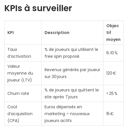
KPIs à surveiller
Objec
KPI
Description
tif
moyen
Taux
% de joueurs qui utilisent le
6‑10 %
d’activation
free spin proposé
Valeur
Revenus générés par joueur
moyenne du
120 €
sur 30 jours
joueur (LTV)
% de joueurs qui quittent le
Churn rate
< 25 %
site après 7 jours
Coût
Euros dépensés en
d’acquisition
marketing ÷ nouveaux
15 €
(CPA)
joueurs actifs