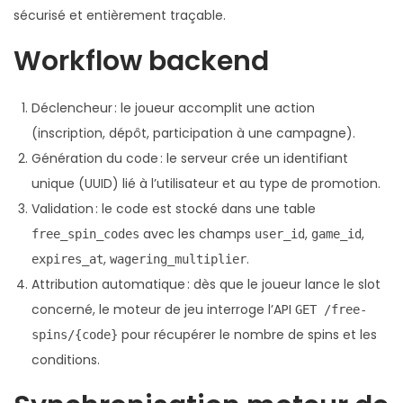
sécurisé et entièrement traçable.
Workflow backend
Déclencheur : le joueur accomplit une action
(inscription, dépôt, participation à une campagne).
Génération du code : le serveur crée un identifiant
unique (UUID) lié à l’utilisateur et au type de promotion.
Validation : le code est stocké dans une table
avec les champs
,
,
free_spin_codes
user_id
game_id
,
.
expires_at
wagering_multiplier
Attribution automatique : dès que le joueur lance le slot
concerné, le moteur de jeu interroge l’API
GET /free-
pour récupérer le nombre de spins et les
spins/{code}
conditions.