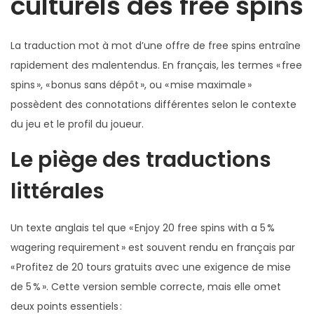
culturels des free spins
La traduction mot à mot d’une offre de free spins entraîne
rapidement des malentendus. En français, les termes « free
spins », « bonus sans dépôt », ou « mise maximale »
possèdent des connotations différentes selon le contexte
du jeu et le profil du joueur.
Le piège des traductions
littérales
Un texte anglais tel que « Enjoy 20 free spins with a 5 %
wagering requirement » est souvent rendu en français par
« Profitez de 20 tours gratuits avec une exigence de mise
de 5 % ». Cette version semble correcte, mais elle omet
deux points essentiels :