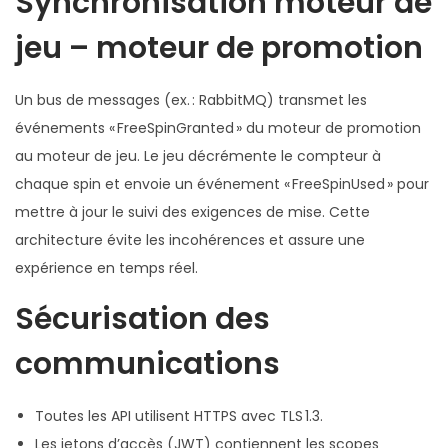
Synchronisation moteur de
jeu – moteur de promotion
Un bus de messages (ex. : RabbitMQ) transmet les
événements « FreeSpinGranted » du moteur de promotion
au moteur de jeu. Le jeu décrémente le compteur à
chaque spin et envoie un événement « FreeSpinUsed » pour
mettre à jour le suivi des exigences de mise. Cette
architecture évite les incohérences et assure une
expérience en temps réel.
Sécurisation des
communications
Toutes les API utilisent HTTPS avec TLS 1.3.
Les jetons d’accès (JWT) contiennent les scopes