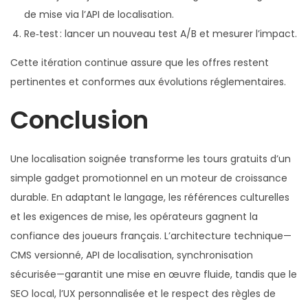
de mise via l’API de localisation.
Re‑test : lancer un nouveau test A/B et mesurer l’impact.
Cette itération continue assure que les offres restent
pertinentes et conformes aux évolutions réglementaires.
Conclusion
Une localisation soignée transforme les tours gratuits d’un
simple gadget promotionnel en un moteur de croissance
durable. En adaptant le langage, les références culturelles
et les exigences de mise, les opérateurs gagnent la
confiance des joueurs français. L’architecture technique—
CMS versionné, API de localisation, synchronisation
sécurisée—garantit une mise en œuvre fluide, tandis que le
SEO local, l’UX personnalisée et le respect des règles de