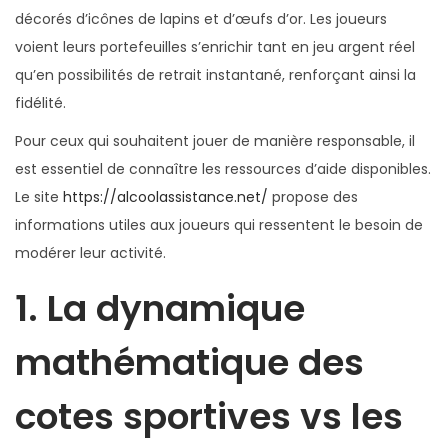
décorés d’icônes de lapins et d’œufs d’or. Les joueurs
voient leurs portefeuilles s’enrichir tant en jeu argent réel
qu’en possibilités de retrait instantané, renforçant ainsi la
fidélité.
Pour ceux qui souhaitent jouer de manière responsable, il
est essentiel de connaître les ressources d’aide disponibles.
Le site
https://alcoolassistance.net/
propose des
informations utiles aux joueurs qui ressentent le besoin de
modérer leur activité.
1. La dynamique
mathématique des
cotes sportives vs les