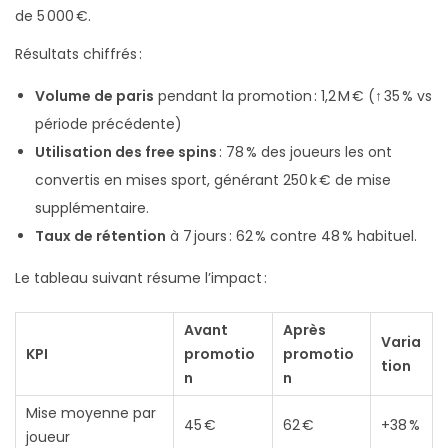
de 5 000 €.
Résultats chiffrés :
Volume de paris
pendant la promotion : 1,2 M € (↑ 35 % vs
période précédente)
Utilisation des free spins
: 78 % des joueurs les ont
convertis en mises sport, générant 250 k € de mise
supplémentaire.
Taux de rétention
à 7 jours : 62 % contre 48 % habituel.
Le tableau suivant résume l’impact :
Avant
Après
Varia
KPI
promotio
promotio
tion
n
n
Mise moyenne par
45 €
62 €
+38 %
joueur