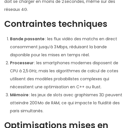
doit se charger en moins de 2 secondes, même sur des
réseaux 4G.
Contraintes techniques
Bande passante
: les flux vidéo des matchs en direct
consomment jusqu’à 3 Mbps, réduisant la bande
disponible pour les mises en temps réel.
Processeur
: les smartphones modernes disposent de
CPU à 2,5 GHz, mais les algorithmes de calcul de cotes
utilisent des modèles probabilistes complexes qui
nécessitent une optimisation en C++ ou Rust.
Mémoire
: les jeux de slots avec graphismes 3D peuvent
atteindre 200 Mo de RAM, ce qui impacte la fluidité des
paris simultanés.
Optimisations mises en