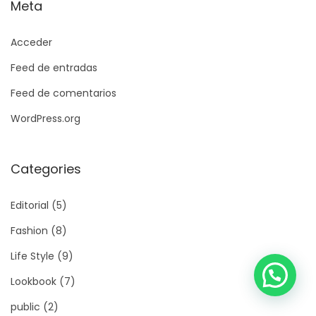
Meta
Acceder
Feed de entradas
Feed de comentarios
WordPress.org
Categories
Editorial
(5)
Fashion
(8)
Life Style
(9)
Lookbook
(7)
public
(2)