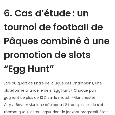
6. Cas d’étude : un
tournoi de football de
Pâques combiné à une
promotion de slots
“Egg Hunt”
Lors du quart de finale de la Ligue des Champions, une
plateforme a lancé le défi « Egg Hunt ». Chaque pari
gagnant de plus de 10 € sur le match « Manchester
City vs Bayern Munich » débloquait 8 free spins sur le slot
thématique « Easter Eggs », dont le jackpot progressif était