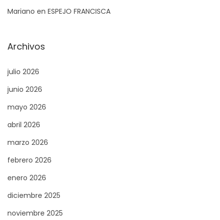
Mariano
en
ESPEJO FRANCISCA
i
u
m
Archivos
R
e
julio 2026
w
junio 2026
a
mayo 2026
r
d
abril 2026
s
marzo 2026
S
G
febrero 2026
i
u
g
i
enero 2026
u
d
diciembre 2025
i
e
noviembre 2025
e
c