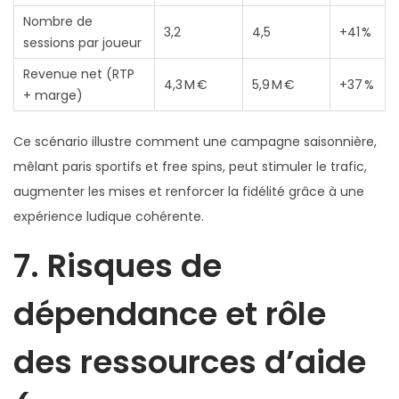
Nombre de
3,2
4,5
+41 %
sessions par joueur
Revenue net (RTP
4,3 M €
5,9 M €
+37 %
+ marge)
Ce scénario illustre comment une campagne saisonnière,
mêlant paris sportifs et free spins, peut stimuler le trafic,
augmenter les mises et renforcer la fidélité grâce à une
expérience ludique cohérente.
7. Risques de
dépendance et rôle
des ressources d’aide