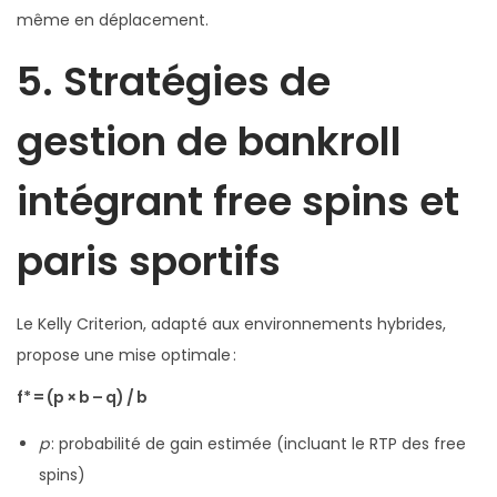
même en déplacement.
5. Stratégies de
gestion de bankroll
intégrant free spins et
paris sportifs
Le Kelly Criterion, adapté aux environnements hybrides,
propose une mise optimale :
f* = (p × b – q) / b
p
: probabilité de gain estimée (incluant le RTP des free
spins)