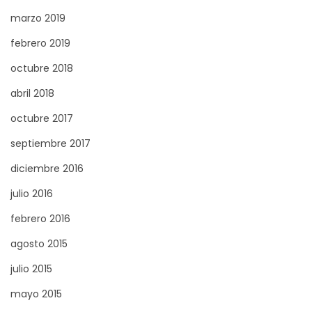
o
marzo 2019
u
febrero 2019
s
octubre 2018
d
abril 2018
e
v
octubre 2017
e
septiembre 2017
z
diciembre 2016
s
a
julio 2016
v
febrero 2016
o
agosto 2015
i
julio 2015
r
e
mayo 2015
n