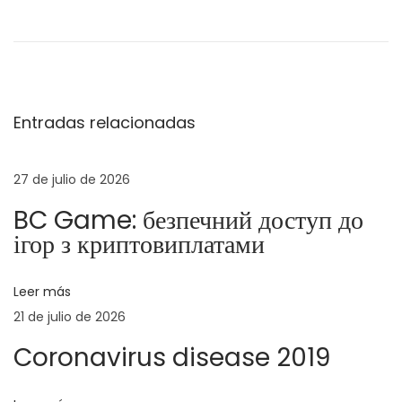
N
n
a
a
t
s
r
t
v
a
e
Entradas relacionadas
d
r
e
a
i
a
n
27 de julio de 2026
g
n
g
BC Game: безпечний доступ до
t
t
a
ігор з криптовиплатами
e
h
r
e
c
Leer más
i
H
21 de julio de 2026
o
e
i
r
r
Coronavirus disease 2019
:
o
ó
s