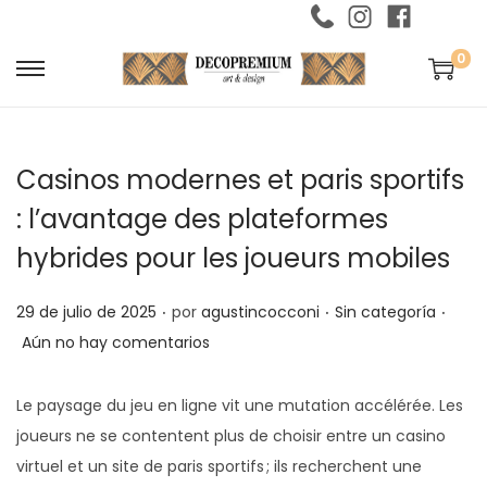
0
S
S
a
a
l
l
Casinos modernes et paris sportifs
t
t
a
a
: l’avantage des plateformes
r
r
hybrides pour les joueurs mobiles
a
a
l
l
.
.
.
P
P
29 de julio de 2025
por
agustincocconi
Sin categoría
a
c
u
u
Aún no hay comentarios
n
o
b
b
a
n
l
l
Le paysage du jeu en ligne vit une mutation accélérée. Les
v
t
i
i
joueurs ne se contentent plus de choisir entre un casino
e
e
c
c
virtuel et un site de paris sportifs ; ils recherchent une
g
n