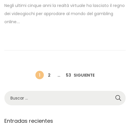
b
Negli ultimi cinque anni la realtà virtuale ha lasciato il regno
l
dei videogiochi per approdare al mondo del gambling
i
online….
c
a
d
o
e
l
P
1
2
…
53
SIGUIENTE
a
B
ú
g
s
q
Entradas recientes
i
u