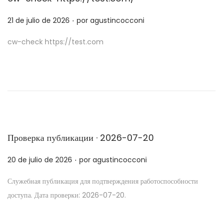
2
.
P
0
21 de julio de 2026
por
agustincocconi
u
2
cw-check https://test.com
b
6
l
i
c
a
d
o
Проверка публикации · 2026-07-20
e
.
l
P
20 de julio de 2026
por
agustincocconi
u
Служебная публикация для подтверждения работоспособности
b
доступа. Дата проверки: 2026-07-20.
l
i