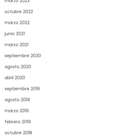
marzo 2023
octubre 2022
marzo 2022
junio 2021
marzo 2021
septiembre 2020
agosto 2020
abril 2020
septiembre 2019
agosto 2019
marzo 2019
febrero 2019
octubre 2018