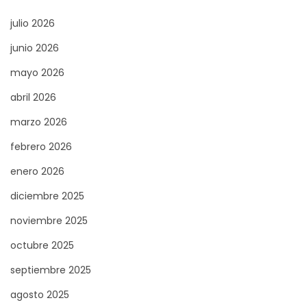
e
julio 2026
n
junio 2026
mayo 2026
t
abril 2026
r
marzo 2026
febrero 2026
a
enero 2026
d
diciembre 2025
noviembre 2025
a
octubre 2025
s
septiembre 2025
agosto 2025