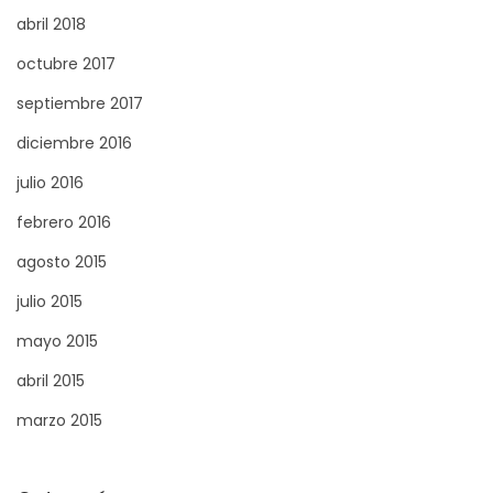
abril 2018
octubre 2017
septiembre 2017
diciembre 2016
julio 2016
febrero 2016
agosto 2015
julio 2015
mayo 2015
abril 2015
marzo 2015