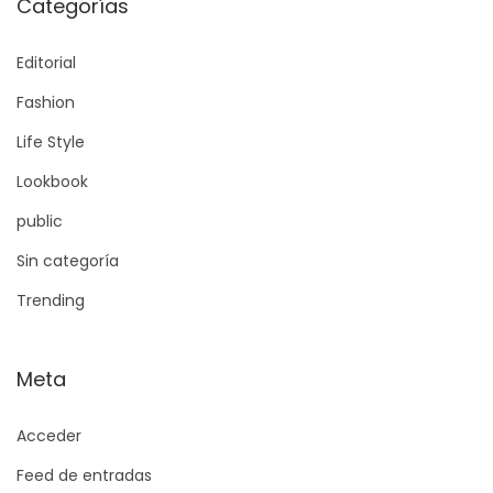
Categorías
Editorial
Fashion
Life Style
Lookbook
public
Sin categoría
Trending
Meta
Acceder
Feed de entradas