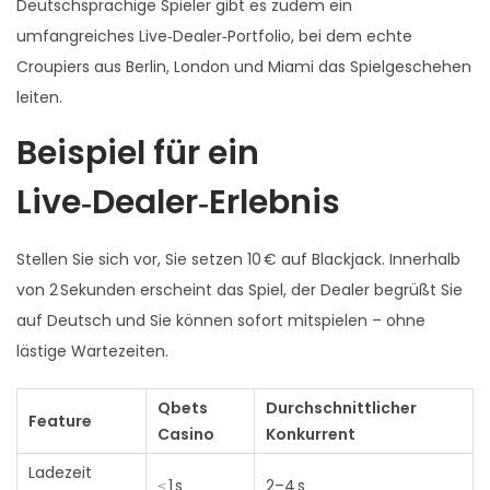
Deutschsprachige Spieler gibt es zudem ein
umfangreiches Live‑Dealer‑Portfolio, bei dem echte
Croupiers aus Berlin, London und Miami das Spielgeschehen
leiten.
Beispiel für ein
Live‑Dealer‑Erlebnis
Stellen Sie sich vor, Sie setzen 10 € auf Blackjack. Innerhalb
von 2 Sekunden erscheint das Spiel, der Dealer begrüßt Sie
auf Deutsch und Sie können sofort mitspielen – ohne
lästige Wartezeiten.
Qbets
Durchschnittlicher
Feature
Casino
Konkurrent
Ladezeit
≤ 1 s
2–4 s