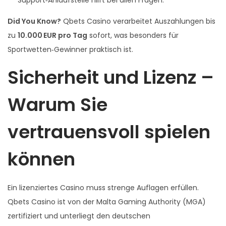
Support‑Anlaufstelle hilft bei allen Fragen.
Did You Know?
Qbets Casino verarbeitet Auszahlungen bis
zu
10.000 EUR pro Tag
sofort, was besonders für
Sportwetten‑Gewinner praktisch ist.
Sicherheit und Lizenz –
Warum Sie
vertrauensvoll spielen
können
Ein lizenziertes Casino muss strenge Auflagen erfüllen.
Qbets Casino ist von der Malta Gaming Authority (MGA)
zertifiziert und unterliegt den deutschen