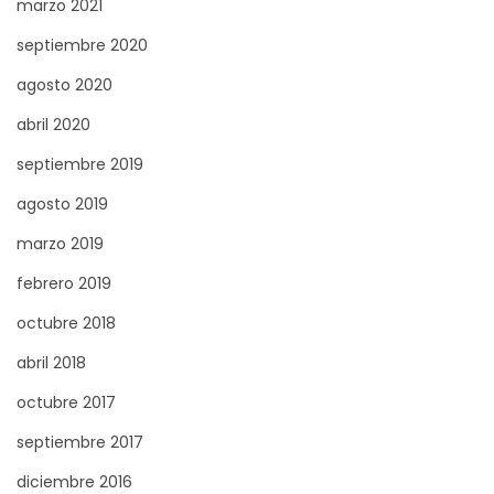
marzo 2021
u
septiembre 2020
s
agosto 2020
d
e
abril 2020
v
septiembre 2019
e
agosto 2019
z
s
marzo 2019
a
febrero 2019
v
octubre 2018
o
abril 2018
i
r
octubre 2017
e
septiembre 2017
n
diciembre 2016
2