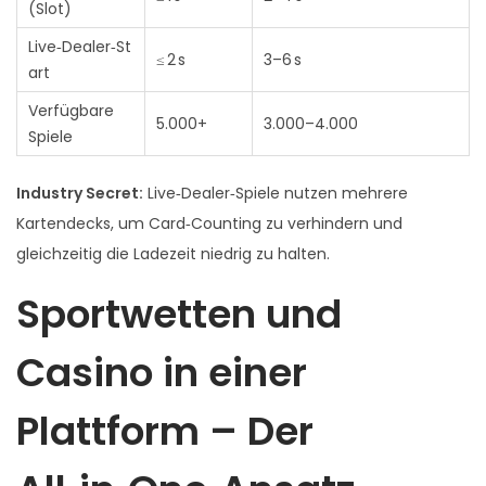
(Slot)
Live‑Dealer‑St
≤ 2 s
3–6 s
art
Verfügbare
5.000+
3.000–4.000
Spiele
Industry Secret:
Live‑Dealer‑Spiele nutzen mehrere
Kartendecks, um Card‑Counting zu verhindern und
gleichzeitig die Ladezeit niedrig zu halten.
Sportwetten und
Casino in einer
Plattform – Der