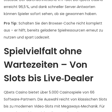
erreicht 96,5 %, und dank schneller Server‑Antworten
können Spieler sofort sehen, ob sie gewonnen haben.
Pro Tip:
Schalten Sie den Browser‑Cache nicht komplett
aus – er hilft, bereits geladene Spielressourcen erneut zu
nutzen und spart Ladezeit.
Spielvielfalt ohne
Wartezeiten – Von
Slots bis Live‑Dealer
Qbets Casino bietet über 5.000 Casinospiele von 66
Software‑Partnern. Die Auswahl reicht von klassischen Slots
bis zu modernen Video‑Slots mit Megaways‑Mechanik. Für