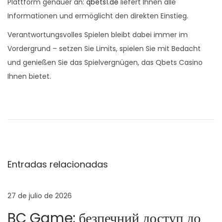
Plattform genauer an:
qbets1.de
liefert Ihnen alle
Informationen und ermöglicht den direkten Einstieg.
Verantwortungsvolles Spielen bleibt dabei immer im
Vordergrund – setzen Sie Limits, spielen Sie mit Bedacht
und genießen Sie das Spielvergnügen, das Qbets Casino
Ihnen bietet.
N
E
V
n
i
a
t
v
r
e
v
a
r
Entradas relacionadas
d
e
e
a
i
a
l
27 de julio de 2026
g
n
B
BC Game: безпечний доступ до
t
r