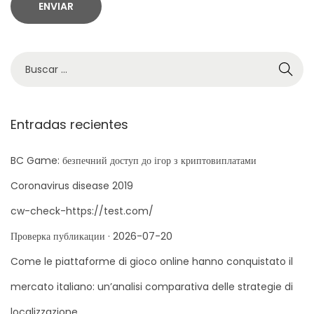
l
e
r
B
s
ú
h
s
e
q
Entradas recientes
l
u
p
e
BC Game: безпечний доступ до ігор з криптовиплатами
t
d
b
Coronavirus disease 2019
a
i
cw-check-https://test.com/
p
j
Проверка публикации · 2026-07-20
a
e
r
Come le piattaforme di gioco online hanno conquistato il
l
a
k
mercato italiano: un’analisi comparativa delle strategie di
:
e
localizzazione