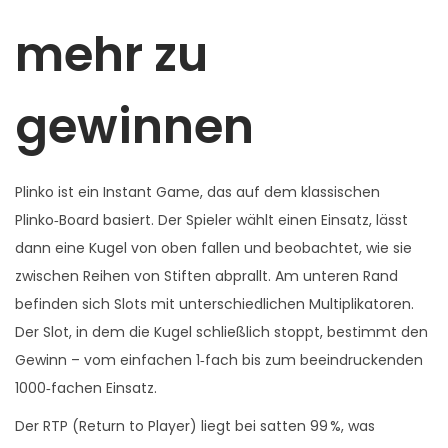
a
i
o
d
o
mehr zu
c
d
e
e
e
i
o
l
2
n
gewinnen
ó
0
n
2
6
Plinko ist ein Instant Game, das auf dem klassischen
Plinko‑Board basiert. Der Spieler wählt einen Einsatz, lässt
dann eine Kugel von oben fallen und beobachtet, wie sie
zwischen Reihen von Stiften abprallt. Am unteren Rand
befinden sich Slots mit unterschiedlichen Multiplikatoren.
Der Slot, in dem die Kugel schließlich stoppt, bestimmt den
Gewinn – vom einfachen 1‑fach bis zum beeindruckenden
1000‑fachen Einsatz.
Der RTP (Return to Player) liegt bei satten 99 %, was