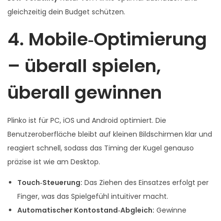
gleichzeitig dein Budget schützen.
4. Mobile‑Optimierung
– überall spielen,
überall gewinnen
Plinko ist für PC, iOS und Android optimiert. Die
Benutzeroberfläche bleibt auf kleinen Bildschirmen klar und
reagiert schnell, sodass das Timing der Kugel genauso
präzise ist wie am Desktop.
Touch‑Steuerung:
Das Ziehen des Einsatzes erfolgt per
Finger, was das Spielgefühl intuitiver macht.
Automatischer Kontostand‑Abgleich:
Gewinne