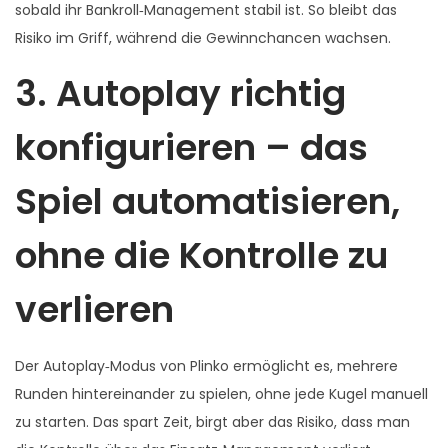
sobald ihr Bankroll‑Management stabil ist. So bleibt das
Risiko im Griff, während die Gewinnchancen wachsen.
3. Autoplay richtig
konfigurieren – das
Spiel automatisieren,
ohne die Kontrolle zu
verlieren
Der Autoplay‑Modus von Plinko ermöglicht es, mehrere
Runden hintereinander zu spielen, ohne jede Kugel manuell
zu starten. Das spart Zeit, birgt aber das Risiko, dass man