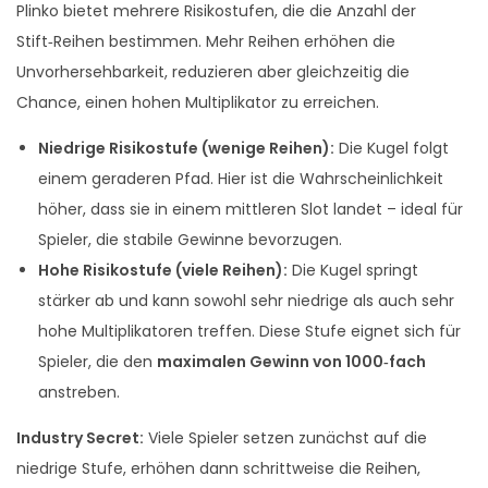
Plinko bietet mehrere Risikostufen, die die Anzahl der
Stift‑Reihen bestimmen. Mehr Reihen erhöhen die
Unvorhersehbarkeit, reduzieren aber gleichzeitig die
Chance, einen hohen Multiplikator zu erreichen.
Niedrige Risikostufe (wenige Reihen):
Die Kugel folgt
einem geraderen Pfad. Hier ist die Wahrscheinlichkeit
höher, dass sie in einem mittleren Slot landet – ideal für
Spieler, die stabile Gewinne bevorzugen.
Hohe Risikostufe (viele Reihen):
Die Kugel springt
stärker ab und kann sowohl sehr niedrige als auch sehr
hohe Multiplikatoren treffen. Diese Stufe eignet sich für
Spieler, die den
maximalen Gewinn von 1000‑fach
anstreben.
Industry Secret:
Viele Spieler setzen zunächst auf die
niedrige Stufe, erhöhen dann schrittweise die Reihen,