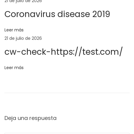
21 de julio de 2026
o
b
i
r
l
Coronavirus disease 2019
:
e
ó
e
Leer más
m
n
21 de julio de 2026
o
cw-check-https://test.com/
p
d
l
Leer más
o
e
s
e
s
i
n
n
g
Deja una respuesta
t
:
H