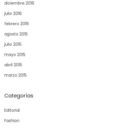
diciembre 2016
o
u
julio 2016
r
febrero 2016
n
agosto 2015
a
julio 2015
m
e
mayo 2015
n
abril 2015
t
marzo 2015
s
e
n
Categorías
B
e
Editorial
t
Fashion
r