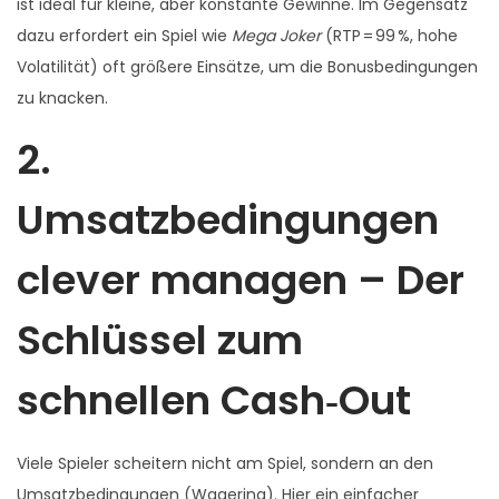
ist ideal für kleine, aber konstante Gewinne. Im Gegensatz
dazu erfordert ein Spiel wie
Mega Joker
(RTP = 99 %, hohe
Volatilität) oft größere Einsätze, um die Bonusbedingungen
zu knacken.
2.
Umsatzbedingungen
clever managen – Der
Schlüssel zum
schnellen Cash‑Out
Viele Spieler scheitern nicht am Spiel, sondern an den
Umsatzbedingungen (Wagering). Hier ein einfacher