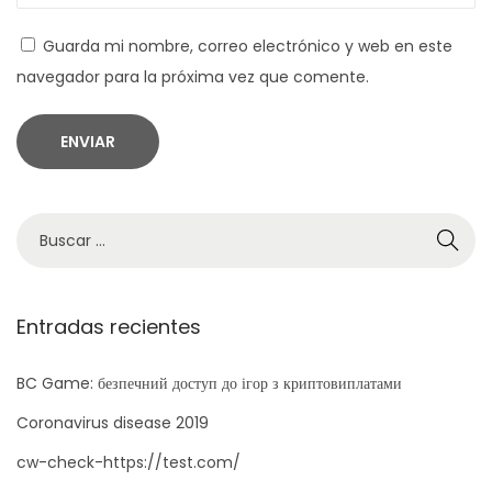
s
Guarda mi nombre, correo electrónico y web en este
i
navegador para la próxima vez que comente.
n
o
m
i
t
B
H
ú
D
s
‑
q
Entradas recientes
S
u
t
e
BC Game: безпечний доступ до ігор з криптовиплатами
r
d
e
Coronavirus disease 2019
a
a
cw-check-https://test.com/
p
m