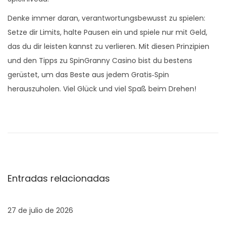
Denke immer daran, verantwortungsbewusst zu spielen:
Setze dir Limits, halte Pausen ein und spiele nur mit Geld,
das du dir leisten kannst zu verlieren. Mit diesen Prinzipien
und den Tipps zu SpinGranny Casino bist du bestens
gerüstet, um das Beste aus jedem Gratis‑Spin
herauszuholen. Viel Glück und viel Spaß beim Drehen!
N
E
L
n
i
a
t
v
r
e
v
a
‑
Entradas relacionadas
d
C
e
a
a
a
s
27 de julio de 2026
g
n
i