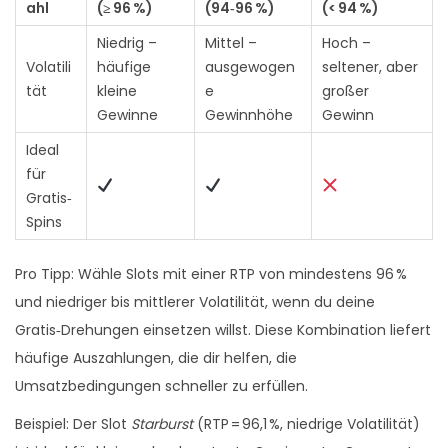
ahl
(≥ 96 %)
(94‑96 %)
(< 94 %)
Niedrig –
Mittel –
Hoch –
Volatili
häufige
ausgewogen
seltener, aber
tät
kleine
e
großer
Gewinne
Gewinnhöhe
Gewinn
Ideal
für
Gratis‑
Spins
Pro Tipp: Wähle Slots mit einer RTP von mindestens 96 %
und niedriger bis mittlerer Volatilität, wenn du deine
Gratis‑Drehungen einsetzen willst. Diese Kombination liefert
häufige Auszahlungen, die dir helfen, die
Umsatzbedingungen schneller zu erfüllen.
Beispiel: Der Slot
Starburst
(RTP = 96,1 %, niedrige Volatilität)