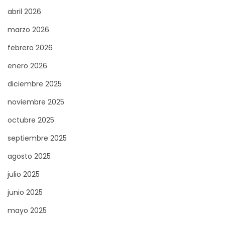
t
abril 2026
ä
marzo 2026
t
febrero 2026
r
e
enero 2026
v
diciembre 2025
o
noviembre 2025
l
octubre 2025
u
t
septiembre 2025
i
agosto 2025
o
julio 2025
n
i
junio 2025
e
mayo 2025
r