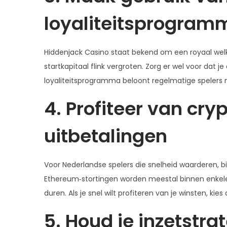
loyaliteitsprogram
Hiddenjack Casino staat bekend om een royaal wel
startkapitaal flink vergroten. Zorg er wel voor dat 
loyaliteitsprogramma beloont regelmatige spelers me
4. Profiteer van cr
uitbetalingen
Voor Nederlandse spelers die snelheid waarderen, bi
Ethereum‑stortingen worden meestal binnen enkele
duren. Als je snel wilt profiteren van je winsten, ki
5. Houd je inzetstra