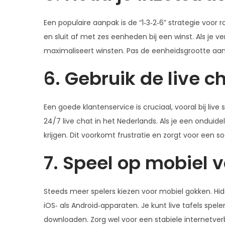
Een populaire aanpak is de “1‑3‑2‑6” strategie voor
en sluit af met zes eenheden bij een winst. Als je v
maximaliseert winsten. Pas de eenheidsgrootte aan o
6. Gebruik de live 
Een goede klantenservice is cruciaal, vooral bij li
24/7 live chat in het Nederlands. Als je een onduide
krijgen. Dit voorkomt frustratie en zorgt voor een s
7. Speel op mobiel vo
Steeds meer spelers kiezen voor mobiel gokken. Hi
iOS‑ als Android‑apparaten. Je kunt live tafels sp
downloaden. Zorg wel voor een stabiele internetver