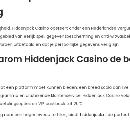
g
iligheid. Hiddenjack Casino opereert onder een Nederlandse vergu
gebied van eerlijk spel, gegevensbescherming en anti‑witwasbel
worden uitbetaald en dat je persoonlijke gegevens veilig zijn.
aarom Hiddenjack Casino de b
 dat een platform moet kunnen bieden: een breed scala aan live t
sprogramma en uitstekende klantenservice. Hiddenjack Casino vold
obetalingsopties en VIP‑cashback tot 20 %.
ng naar een hoger niveau te tillen, biedt
hiddenjack.nl
de perfect