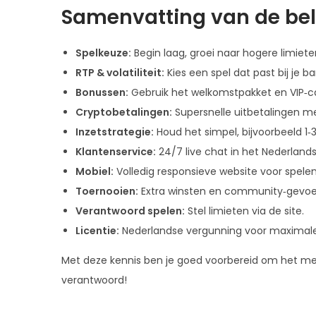
Samenvatting van de bel
Spelkeuze:
Begin laag, groei naar hogere limiete
RTP & volatiliteit:
Kies een spel dat past bij je ban
Bonussen:
Gebruik het welkomstpakket en VIP‑c
Cryptobetalingen:
Supersnelle uitbetalingen me
Inzetstrategie:
Houd het simpel, bijvoorbeeld 1‑3
Klantenservice:
24/7 live chat in het Nederlands
Mobiel:
Volledig responsieve website voor spele
Toernooien:
Extra winsten en community‑gevoe
Verantwoord spelen:
Stel limieten via de site.
Licentie:
Nederlandse vergunning voor maximale 
Met deze kennis ben je goed voorbereid om het meest
verantwoord!
N
E
D