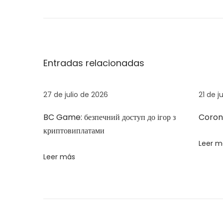
n
e
a
t
r
r
u
v
a
l
Entradas relacionadas
d
t
e
a
i
a
m
27 de julio de 2026
21 de j
g
n
a
BC Game: безпечний доступ до ігор з
Corona
t
t
a
криптовиплатами
e
i
Leer m
r
v
c
Leer más
i
e
o
L
i
r
e
:
i
ó
t