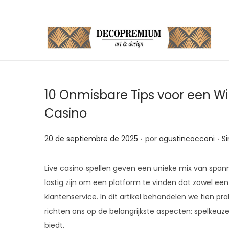
S
S
a
a
l
l
t
t
10 Onmisbare Tips voor een Win
a
a
Casino
r
r
a
a
.
.
P
P
20 de septiembre de 2025
por
agustincocconi
S
l
l
u
u
a
c
b
b
Live casino‑spellen geven een unieke mix van spann
n
o
l
l
lastig zijn om een platform te vinden dat zowel een
a
n
i
i
klantenservice. In dit artikel behandelen we tien pr
v
t
c
c
richten ons op de belangrijkste aspecten: spelkeuze, 
e
e
a
a
biedt.