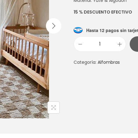
Material: Yute & Algodón
15 % DESCUENTO EFECTIVO
Hasta 12 pagos sin tarje
A
L
Categoría:
Alfombras
F
O
M
B
R
A
B
R
I