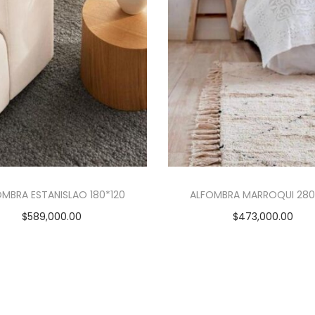
i
d
a
d
OMBRA ESTANISLAO 180*120
ALFOMBRA MARROQUI 280
$
589,000.00
$
473,000.00
Añadir al carrito
Añadir al carrito