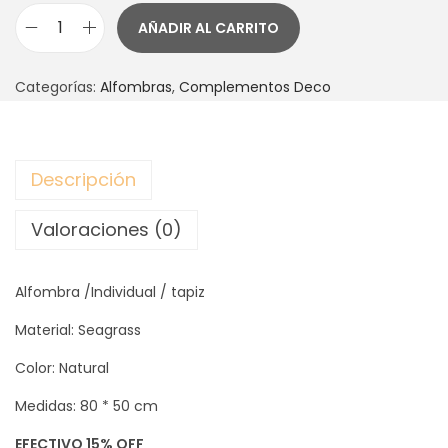
AÑADIR AL CARRITO
A
L
Categorías:
Alfombras
,
Complementos Deco
F
O
M
Descripción
B
R
Valoraciones (0)
A
-
Alfombra /Individual / tapiz
T
A
Material: Seagrass
P
Color: Natural
I
Z
Medidas: 80 * 50 cm
T
EFECTIVO 15% OFF