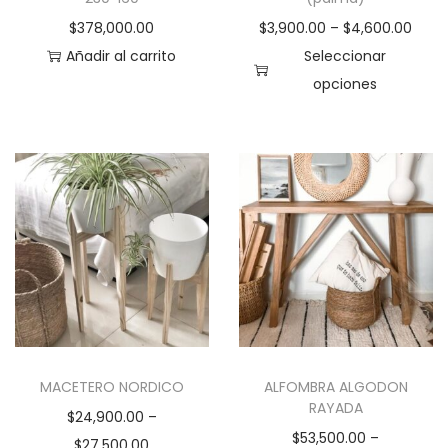
$
378,000.00
$
3,900.00
–
$
4,600.00
Añadir al carrito
Seleccionar
opciones
E
s
t
e
p
r
o
d
u
c
MACETERO NORDICO
ALFOMBRA ALGODON
t
RAYADA
$
24,900.00
–
o
$
53,500.00
–
$
27,500.00
t