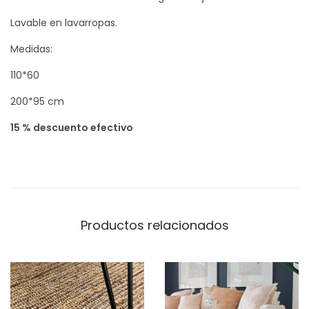
-
A
Lavable en lavarropas.
L
Medidas:
G
110*60
O
D
200*95 cm
O
15 % descuento efectivo
N
c
a
n
t
Productos relacionados
i
d
a
d