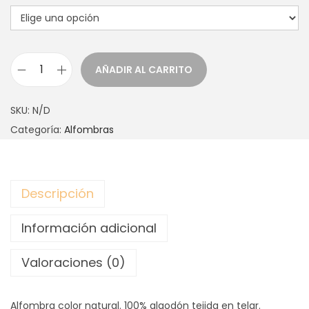
AÑADIR AL CARRITO
A
L
SKU:
N/D
F
Categoría:
Alfombras
O
M
B
Descripción
R
A
Información adicional
I
S
Valoraciones (0)
M
A
Alfombra color natural. 100% algodón tejida en telar.