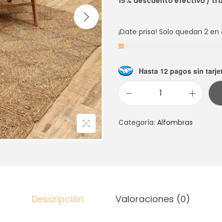
15% descuento efectivo / tr
¡Date prisa! Solo quedan 2 en 
Hasta 12 pagos sin tarje
A
L
Categoría:
Alfombras
F
O
M
B
R
A
Descripción
Valoraciones (0)
S