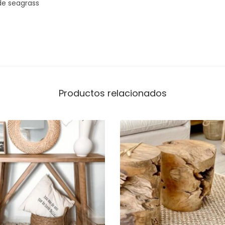
E
de seagrass
A
G
R
A
S
S
Productos relacionados
2
1
0
*
1
8
0
c
a