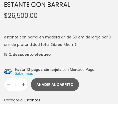
ESTANTE CON BARRAL
$
26,500.00
estante con barral en madera kiri de 60 cm de largo por 9
cm de profundidad total (libres 7,5cm)
15 % descuento efectivo
Hasta 12 pagos sin tarjeta
con Mercado Pago.
Saber más
AÑADIR AL CARRITO
E
S
Categoría:
Estantes
T
A
N