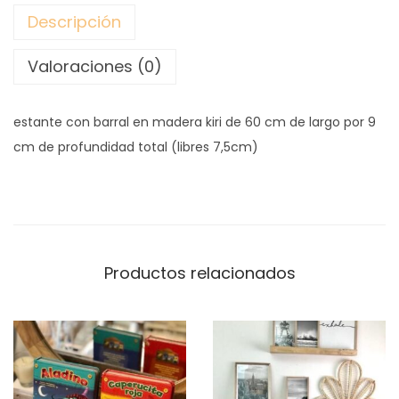
Descripción
T
E
Valoraciones (0)
C
O
estante con barral en madera kiri de 60 cm de largo por 9
N
cm de profundidad total (libres 7,5cm)
B
A
R
R
A
Productos relacionados
L
c
a
n
t
i