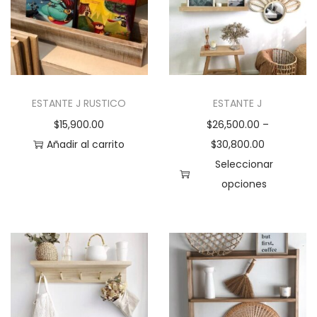
d
a
d
ESTANTE J RUSTICO
ESTANTE J
$
15,900.00
$
26,500.00
–
Añadir al carrito
$
30,800.00
Seleccionar
opciones
E
s
t
e
p
r