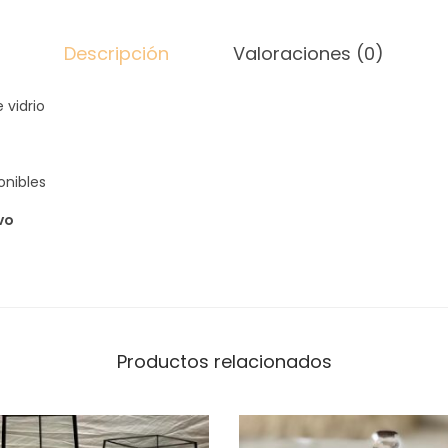
D
c
Descripción
Valoraciones (0)
a
n
 vidrio
t
i
onibles
d
a
vo
d
Productos relacionados