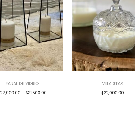
FANAL DE VIDRIO
VELA STAR
$
27,900.00
–
$
31,500.00
$
22,000.00
Seleccionar opciones
Añadir al carrito
E
s
t