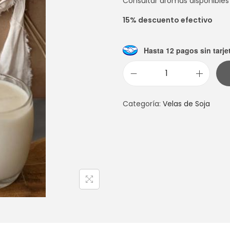
Consultar aromas disponibles
15% descuento efectivo
Hasta 12 pagos sin tarje
V
E
Categoría:
Velas de Soja
L
A
G
R
A
T
I
T
U