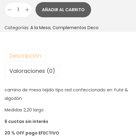
AÑADIR AL CARRITO
C
A
Categorías:
A la Mesa
,
Complementos Deco
M
I
N
Descripción
O
R
Valoraciones (0)
E
D
camino de mesa tejido tipo red confeccionado en Yute &
c
algodón
a
n
Medidas 2,20 largo
t
6 cuotas sin interés
i
d
20 % OFF pago EFECTIVO