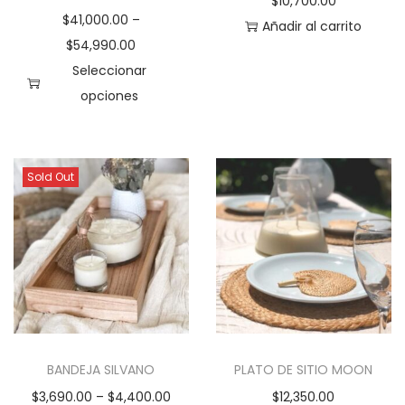
$
10,700.00
$
41,000.00
–
Añadir al carrito
$
54,990.00
Seleccionar
opciones
E
s
t
Sold Out
e
p
r
o
d
u
c
BANDEJA SILVANO
PLATO DE SITIO MOON
t
$
3,690.00
–
$
4,400.00
$
12,350.00
o