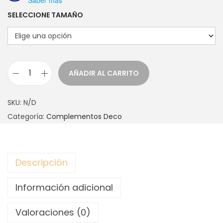
Saber más
SELECCIONE TAMAÑO
AÑADIR AL CARRITO
E
S
SKU:
N/D
C
Categoría:
Complementos Deco
O
B
I
Descripción
T
A
Información adicional
D
E
Valoraciones (0)
C