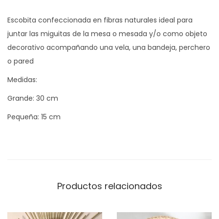
O
Escobita confeccionada en fibras naturales ideal para
c
juntar las miguitas de la mesa o mesada y/o como objeto
a
decorativo acompañando una vela, una bandeja, perchero
n
o pared
t
i
Medidas:
d
Grande: 30 cm
a
Pequeña: 15 cm
d
Productos relacionados