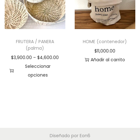
FRUTERA / PANERA
HOME (contenedor)
(palma)
$
11,000.00
$
3,900.00
–
$
4,600.00
Añadir al carrito
Seleccionar
opciones
E
s
t
e
p
r
Diseñado por
Eon6
o