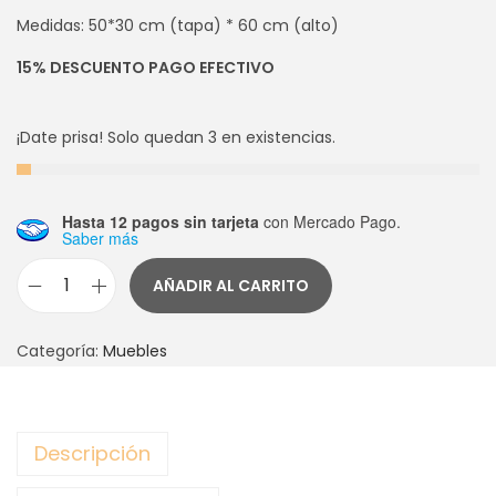
Medidas: 50*30 cm (tapa) * 60 cm (alto)
15% DESCUENTO PAGO EFECTIVO
¡Date prisa! Solo quedan 3 en existencias.
Hasta 12 pagos sin tarjeta
con Mercado Pago.
Saber más
AÑADIR AL CARRITO
B
A
Categoría:
Muebles
N
Q
U
Descripción
E
T