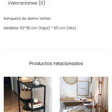
Valoraciones (0)
A
A
Banqueta de alamo teñido
R
A
Medidas: 50*30 cm (tapa) * 60 cm (alto)
M
I
S
c
a
Productos relacionados
n
t
i
d
a
d