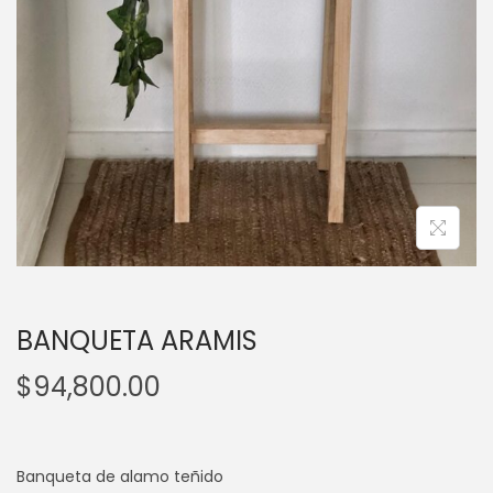
a
i
c
d
i
o
ó
n
BANQUETA ARAMIS
$
94,800.00
Banqueta de alamo teñido