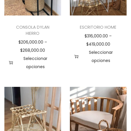
CONSOLA DYLAN
ESCRITORIO HOME
HIERRO
$
316,000.00
–
$
206,000.00
–
$
419,000.00
$
268,000.00
Seleccionar
Seleccionar
opciones
opciones
E
E
s
s
t
t
e
e
p
p
r
r
o
o
d