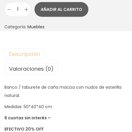
AÑADIR AL CARRITO
B
a
Categoría:
Muebles
n
c
o
Descripción
d
e
Valoraciones (0)
C
a
Banco / taburete de caña maciza con nudos de esterilla
ñ
natural.
a
P
Medidas: 50*40*40 cm
I
6 cuotas sin interés –
U
c
EFECTIVO 20% OFF