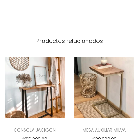
a
n
t
i
d
Productos relacionados
a
d
CONSOLA JACKSON
MESA AUXILIAR MILVA