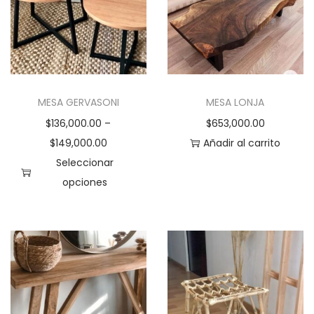
MESA GERVASONI
MESA LONJA
$
136,000.00
–
$
653,000.00
$
149,000.00
Añadir al carrito
Seleccionar
opciones
E
s
t
e
p
r