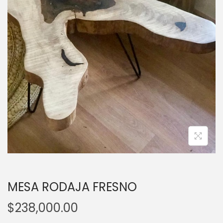
a
i
c
d
i
o
ó
n
MESA RODAJA FRESNO
$
238,000.00