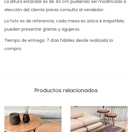
N
La altura estandar es de 40 cm pudiendo ser modificada a
O
elección del cliente previa consulta al vendedor.
c
La foto es de referencia, cada mesa es única e irrepetible,
a
pueden presentar grietas y agujeros.
n
Tiempo de entrega: 7 días hábiles desde realizada la
t
compra.
i
d
a
d
Productos relacionados