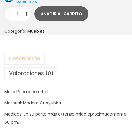
Saber más
AÑADIR AL CARRITO
M
E
Categoría:
Muebles
S
A
R
Descripción
O
D
Valoraciones (0)
A
J
Mesa Rodaja de árbol.
A
F
Material: Madera Guayubira.
R
Medidas: En su parte más extensa mide aproximadamente
E
60 cm.
S