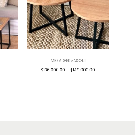
MESA GERVASONI
$
136,000.00
–
$
149,000.00
Seleccionar opciones
E
s
t
e
p
r