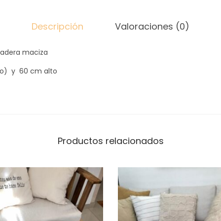
T
I
Descripción
Valoraciones (0)
C
madera maciza
A
c
to) y 60 cm alto
a
n
t
i
d
Productos relacionados
a
d