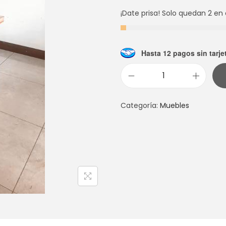
¡Date prisa! Solo quedan 2 en 
Hasta 12 pagos sin tarje
B
A
Categoría:
Muebles
N
Q
U
E
T
A
R
U
S