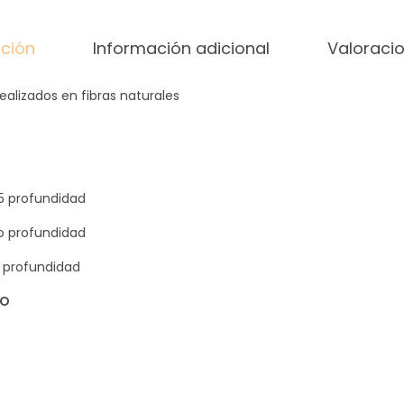
N
pción
Información adicional
Valoracio
O
Q
alizados en fibras naturales
U
E
c
a
n
5 profundidad
t
o profundidad
i
 profundidad
d
a
VO
d