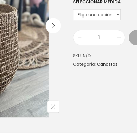
SELECCIONAR MEDIDA
C
A
SKU:
N/D
N
Categoría:
Canastos
A
S
T
O
A
L
C
O
R