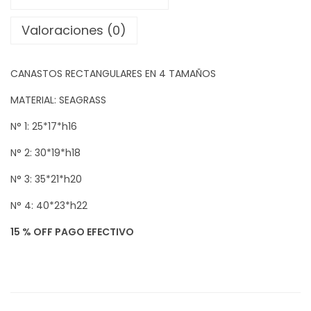
O
Z
Valoraciones (0)
A
M
CANASTOS RECTANGULARES EN 4 TAMAÑOS
B
I
MATERIAL: SEAGRASS
Q
N° 1: 25*17*h16
U
N° 2: 30*19*h18
E
c
N° 3: 35*21*h20
a
N° 4: 40*23*h22
n
15 % OFF PAGO EFECTIVO
t
i
d
a