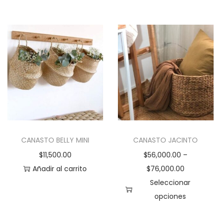
E
s
t
e
p
r
o
d
u
c
CANASTO BELLY MINI
CANASTO JACINTO
t
$
11,500.00
$
56,000.00
–
o
Añadir al carrito
$
76,000.00
t
Seleccionar
i
opciones
e
E
n