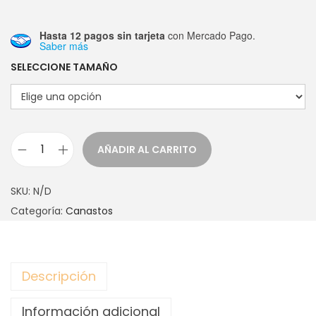
Hasta 12 pagos sin tarjeta
con Mercado Pago.
Saber más
SELECCIONE TAMAÑO
AÑADIR AL CARRITO
C
A
SKU:
N/D
N
Categoría:
Canastos
A
S
T
Descripción
O
M
Información adicional