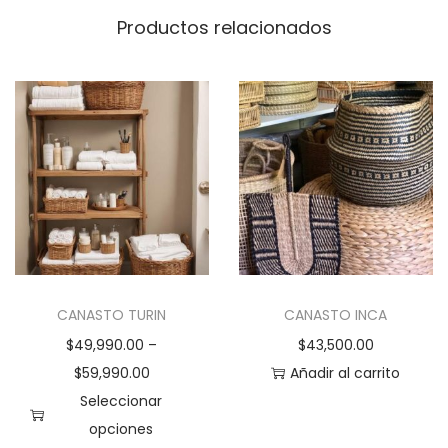
d
Productos relacionados
CANASTO TURIN
CANASTO INCA
$
49,990.00
–
$
43,500.00
$
59,990.00
Añadir al carrito
Seleccionar
opciones