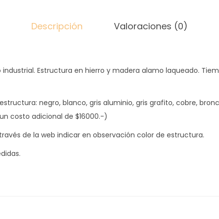
L
A
Descripción
Valoraciones (0)
J
A
C
 industrial. Estructura en hierro y madera alamo laqueado. Tie
K
S
O
estructura: negro, blanco, gris aluminio, gris grafito, cobre, bron
N
un costo adicional de $16000.-)
c
 través de la web indicar en observación color de estructura.
a
didas.
n
t
i
d
a