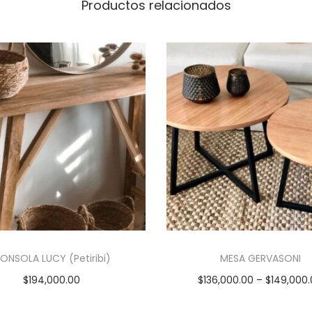
Productos relacionados
d
ONSOLA LUCY (Petiribi)
MESA GERVASONI
$
194,000.00
$
136,000.00
–
$
149,000
Añadir al carrito
Seleccionar opcion