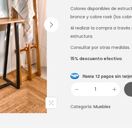
Colores disponibles de estructu
bronce y cobre rosé (los cobr
Al realizar la compra a través
estructura.
Consultar por otras medidas.
15% descuento efectivo
Hasta 12 pagos sin tarje
C
O
Categoría:
Muebles
N
S
O