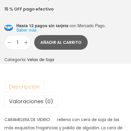
15 % OFF pago efectivo
Hasta 12 pagos sin tarjeta
con Mercado Pago.
Saber más
AÑADIR AL CARRITO
V
E
Categoría:
Velas de Soja
L
A
Q
Descripción
U
E
Valoraciones (0)
E
N
CARAMELERA DE VIDRIO rellena con cera de soja de las
c
más exquisitas fragancias y pabilo de algodón. La cera de
a