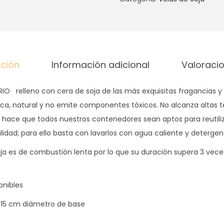
L
A
C
O
N
pción
Información adicional
Valoracio
I
C
O relleno con cera de soja de las más exquisitas fragancias y 
A
ica, natural y no emite componentes tóxicos. No alcanza altas 
L
e hace que todos nuestros contenedores sean aptos para reutiliz
c
idad; para ello basta con lavarlos con agua caliente y detergen
a
ja es de combustión lenta por lo que su duración supera 3 vece
n
t
onibles
i
d
* 15 cm diámetro de base
a