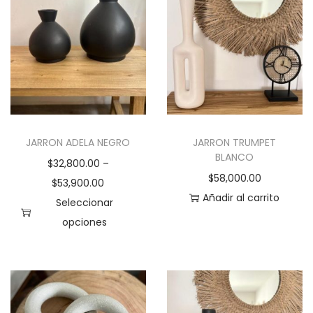
n
t
i
d
a
d
JARRON ADELA NEGRO
JARRON TRUMPET
BLANCO
$
32,800.00
–
$
58,000.00
$
53,900.00
Añadir al carrito
Seleccionar
opciones
E
s
t
e