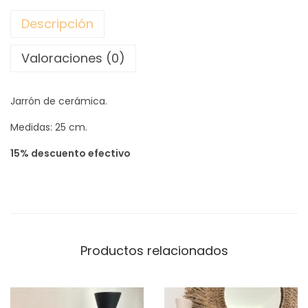
O
Descripción
N
T
Valoraciones (0)
E
R
Jarrón de cerámica.
R
A
Medidas: 25 cm.
(
15% descuento efectivo
n
e
g
r
o
Productos relacionados
)
c
a