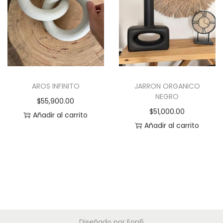
p
r
o
d
u
c
AROS INFINITO
JARRON ORGANICO
t
NEGRO
$
55,900.00
o
$
51,000.00
Añadir al carrito
t
Añadir al carrito
i
e
n
e
m
ú
l
Diseñado por
Eon6