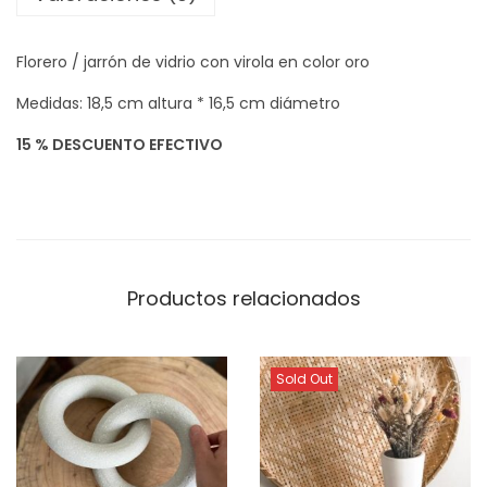
A
I
Florero / jarrón de vidrio con virola en color oro
P
U
Medidas: 18,5 cm altura * 16,5 cm diámetro
R
15 % DESCUENTO EFECTIVO
O
R
O
c
a
Productos relacionados
n
t
i
Sold Out
d
a
d