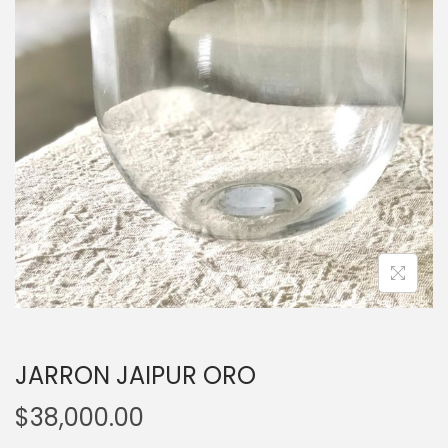
a
i
c
d
i
o
ó
n
JARRON JAIPUR ORO
$
38,000.00