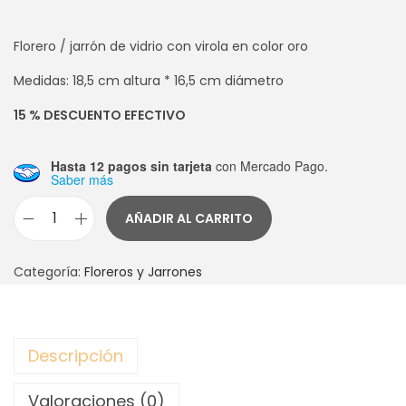
Florero / jarrón de vidrio con virola en color oro
Medidas: 18,5 cm altura * 16,5 cm diámetro
15 % DESCUENTO EFECTIVO
Hasta 12 pagos sin tarjeta
con Mercado Pago.
Saber más
AÑADIR AL CARRITO
J
A
Categoría:
Floreros y Jarrones
R
R
O
Descripción
N
J
Valoraciones (0)