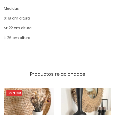
(
b
Medidas
l
S: 18 cm altura
a
M: 22 cm altura
n
c
L: 26 cm altura
o
)
c
a
n
Productos relacionados
t
i
Sold Out
d
a
d