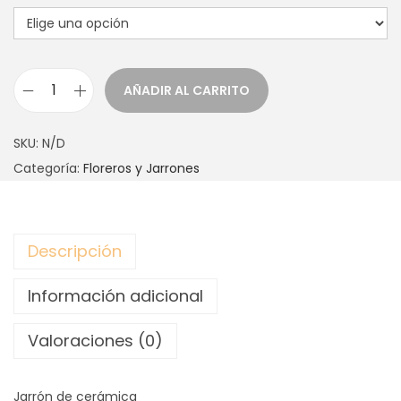
AÑADIR AL CARRITO
J
A
SKU:
N/D
R
Categoría:
Floreros y Jarrones
R
O
N
Descripción
E
L
Información adicional
I
S
Valoraciones (0)
S
E
Jarrón de cerámica