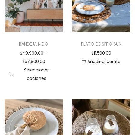
BANDEJA NIDO
PLATO DE SITIO SUN
$
49,990.00
–
$
11,500.00
$
57,900.00
Añadir al carrito
Seleccionar
opciones
E
s
t
e
p
r