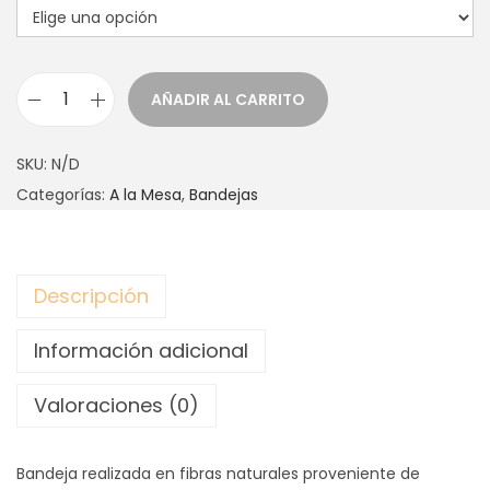
AÑADIR AL CARRITO
B
A
SKU:
N/D
N
Categorías:
A la Mesa
,
Bandejas
D
E
J
Descripción
A
H
Información adicional
A
N
Valoraciones (0)
O
I
Bandeja realizada en fibras naturales proveniente de
c