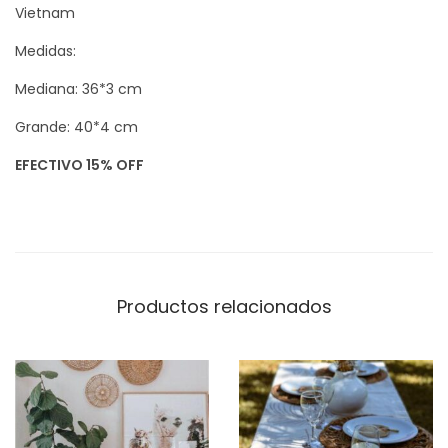
Vietnam
a
n
Medidas:
t
Mediana: 36*3 cm
i
Grande: 40*4 cm
d
a
EFECTIVO 15% OFF
d
Productos relacionados