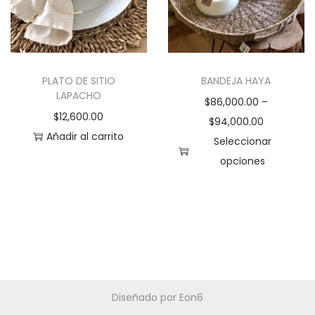
o
d
u
c
PLATO DE SITIO
BANDEJA HAYA
t
LAPACHO
$
86,000.00
–
o
$
12,600.00
$
94,000.00
t
Añadir al carrito
Seleccionar
i
opciones
e
E
n
s
e
t
m
e
ú
p
l
r
t
Diseñado por
Eon6
o
i