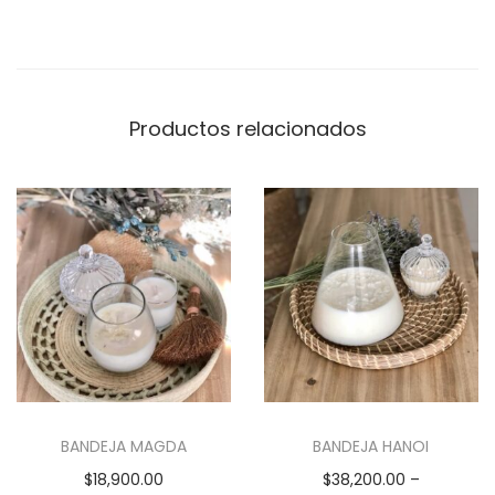
n
t
i
d
Productos relacionados
a
d
BANDEJA MAGDA
BANDEJA HANOI
$
18,900.00
$
38,200.00
–