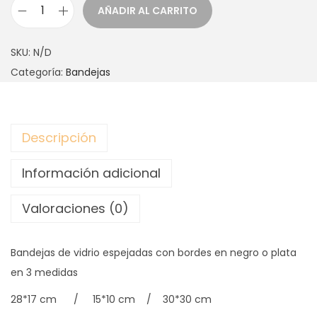
AÑADIR AL CARRITO
B
A
SKU:
N/D
N
Categoría:
Bandejas
D
E
J
Descripción
A
O
Información adicional
R
I
Valoraciones (0)
E
N
Bandejas de vidrio espejadas con bordes en negro o plata
T
en 3 medidas
E
c
28*17 cm / 15*10 cm / 30*30 cm
a