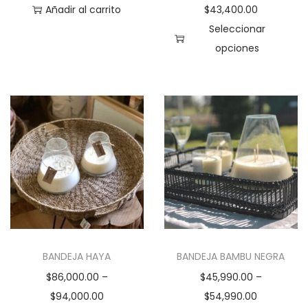
Añadir al carrito
$
43,400.00
Seleccionar
opciones
E
s
t
e
p
r
o
d
u
c
BANDEJA HAYA
BANDEJA BAMBU NEGRA
t
$
86,000.00
–
$
45,990.00
–
o
$
94,000.00
$
54,990.00
t