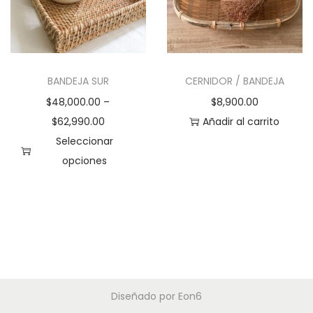
o
o
d
d
u
u
c
c
BANDEJA SUR
CERNIDOR / BANDEJA
t
t
$
48,000.00
–
$
8,900.00
o
o
$
62,990.00
Añadir al carrito
t
t
Seleccionar
i
i
opciones
e
e
E
n
n
s
e
e
t
m
m
e
ú
ú
p
l
l
r
t
t
Diseñado por
Eon6
o
i
i