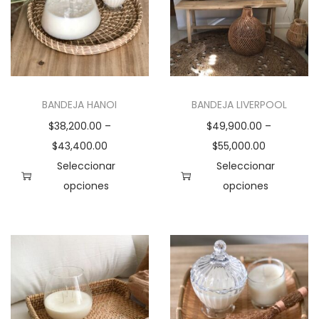
BANDEJA HANOI
BANDEJA LIVERPOOL
$
38,200.00
–
$
49,900.00
–
$
43,400.00
$
55,000.00
Seleccionar
Seleccionar
opciones
opciones
E
E
s
s
t
t
e
e
p
p
r
r