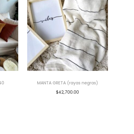
40
MANTA GRETA (rayas negras)
$
42,700.00
es
Añadir al carrito