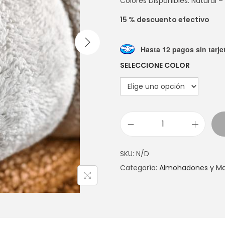
Colores Disponibles: Natural –
15 % descuento efectivo
Hasta 12 pagos sin tarje
SELECCIONE COLOR
M
A
SKU:
N/D
N
Categoría:
Almohadones y M
T
A
C
O