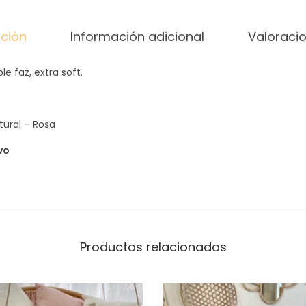
R
D
pción
Información adicional
Valoracio
E
R
e faz, extra soft.
I
T
O
tural – Rosa
S
vo
O
F
T
c
a
Productos relacionados
n
t
i