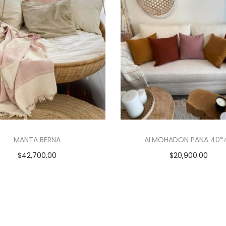
d
a
d
MANTA BERNA
ALMOHADON PANA 40*
$
42,700.00
$
20,900.00
Añadir al carrito
Seleccionar opcion
E
s
t