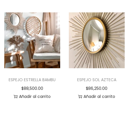
E
s
t
e
p
r
o
d
u
c
ESPEJO ESTRELLA BAMBU
ESPEJO SOL AZTECA
t
$
88,500.00
$
86,250.00
o
Añadir al carrito
Añadir al carrito
t
i
e
n