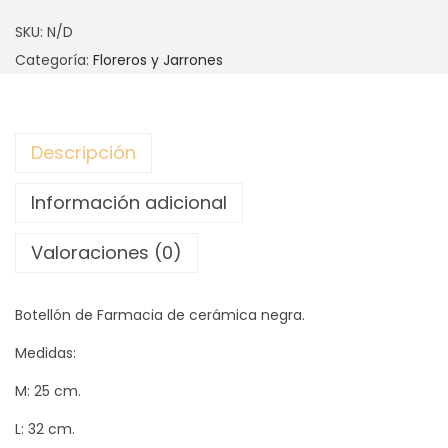
O
SKU:
N/D
T
Categoría:
Floreros y Jarrones
E
L
L
Descripción
O
N
Información adicional
D
E
Valoraciones (0)
F
A
Botellón de Farmacia de cerámica negra.
R
M
Medidas:
A
M: 25 cm.
C
L: 32 cm.
I