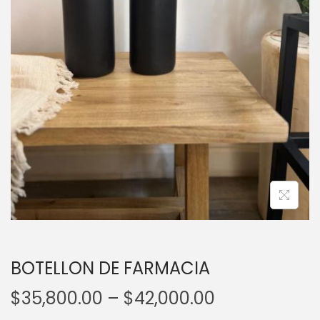
a
i
c
d
i
o
ó
n
BOTELLON DE FARMACIA
$
35,800.00
–
$
42,000.00