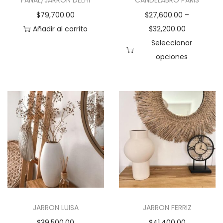
FANAL/JARRON DELHI
CANDELABRO PARIS
$
79,700.00
$
27,600.00
–
Añadir al carrito
$
32,200.00
Seleccionar
opciones
E
s
t
e
p
r
o
d
u
c
JARRON LUISA
JARRON FERRIZ
t
$
39,500.00
$
41,400.00