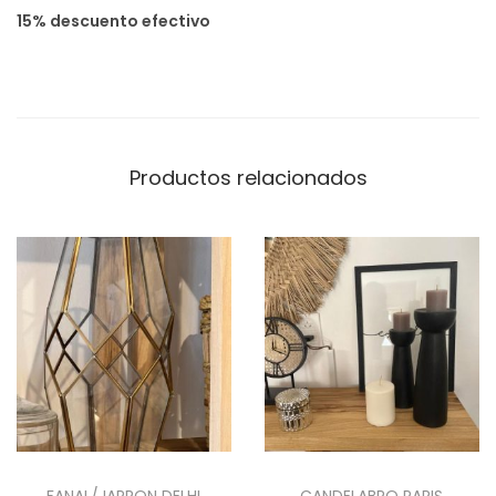
A
15% descuento efectivo
c
a
n
t
i
Productos relacionados
d
a
d