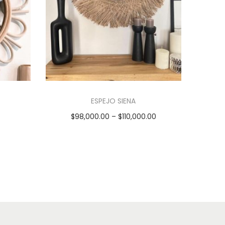
ESPEJO SIENA
$
98,000.00
–
$
110,000.00
Seleccionar opciones
E
s
t
e
p
r